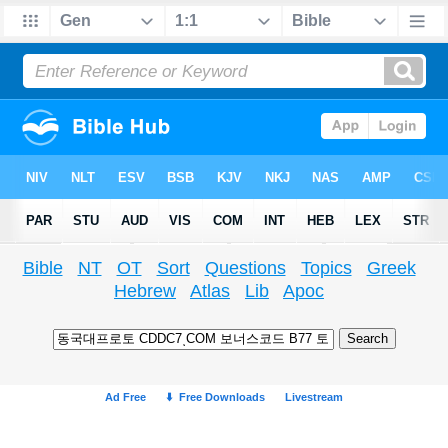
Bible
NT
OT
Sort
Questions
Topics
Greek
Hebrew
Atlas
Lib
Apoc