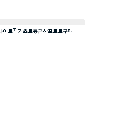
해외tv사이트㆜거츠토톴금산프로토구매