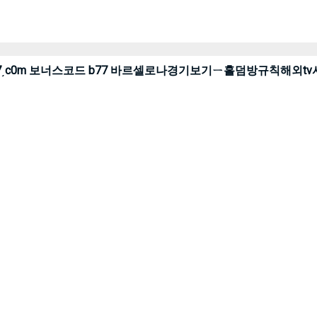
토결과 cddc7͵c0m 보너스코드 b77 바르셀로나경기보기ㄧ홀덤방규칙