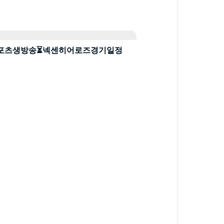
간tv� 스포츠생방송⏳넥센히어로즈경기일정