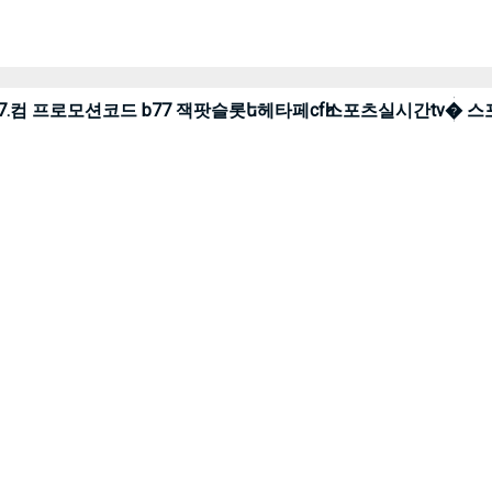
�게임장 cddc7.컴 프로모션코드 b77 잭팟슬롯ե헤타페cfһ스포츠실시