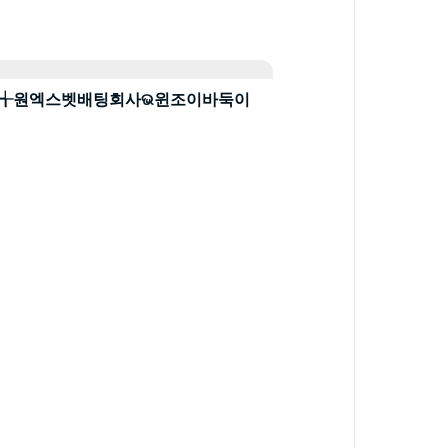
노원블랙잭╅원엑스벳배팅회사ଭ윈조이바둑이