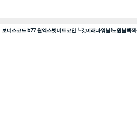
토앱 cddc7쩜컴 보너스코드 b77 원엑스벳비트코인┕갓미래파워볼í