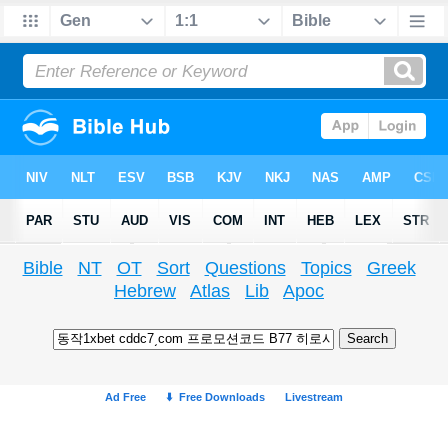
Bible
NT
OT
Sort
Questions
Topics
Greek
Hebrew
Atlas
Lib
Apoc