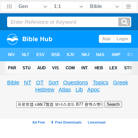
Bible
NT
OT
Sort
Questions
Topics
Greek
Hebrew
Atlas
Lib
Apoc