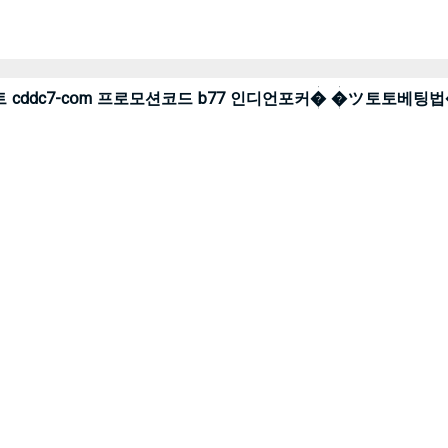
기분석사이트 cddc7-cօm 프로모션코드 b77 인디언포커� �ツ