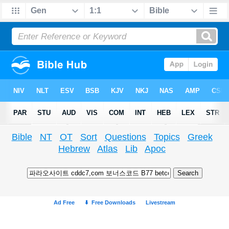
Bible
NT
OT
Sort
Questions
Topics
Greek
Hebrew
Atlas
Lib
Apoc