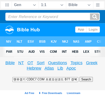
Bible
NT
OT
Sort
Questions
Topics
Greek
Hebrew
Atlas
Lib
Apoc