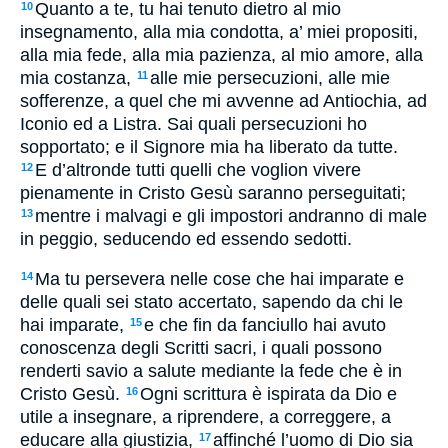
Quanto a te, tu hai tenuto dietro al mio
10
insegnamento, alla mia condotta, a’ miei propositi,
alla mia fede, alla mia pazienza, al mio amore, alla
mia costanza,
alle mie persecuzioni, alle mie
11
sofferenze, a quel che mi avvenne ad Antiochia, ad
Iconio ed a Listra. Sai quali persecuzioni ho
sopportato; e il Signore mia ha liberato da tutte.
E d’altronde tutti quelli che voglion vivere
12
pienamente in Cristo Gesù saranno perseguitati;
mentre i malvagi e gli impostori andranno di male
13
in peggio, seducendo ed essendo sedotti.
Ma tu persevera nelle cose che hai imparate e
14
delle quali sei stato accertato, sapendo da chi le
hai imparate,
e che fin da fanciullo hai avuto
15
conoscenza degli Scritti sacri, i quali possono
renderti savio a salute mediante la fede che è in
Cristo Gesù.
Ogni scrittura è ispirata da Dio e
16
utile a insegnare, a riprendere, a correggere, a
educare alla giustizia,
affinché l’uomo di Dio sia
17