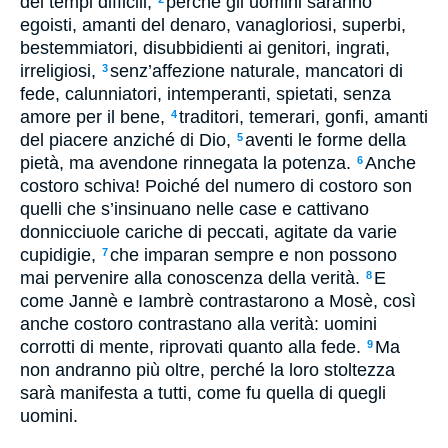
dei tempi difficili;
perché gli uomini saranno
egoisti, amanti del denaro, vanagloriosi, superbi,
bestemmiatori, disubbidienti ai genitori, ingrati,
irreligiosi,
senz’affezione naturale, mancatori di
3
fede, calunniatori, intemperanti, spietati, senza
amore per il bene,
traditori, temerari, gonfi, amanti
4
del piacere anziché di Dio,
aventi le forme della
5
pietà, ma avendone rinnegata la potenza.
Anche
6
costoro schiva! Poiché del numero di costoro son
quelli che s’insinuano nelle case e cattivano
donnicciuole cariche di peccati, agitate da varie
cupidigie,
che imparan sempre e non possono
7
mai pervenire alla conoscenza della verità.
E
8
come Jannè e Iambrè contrastarono a Mosè, così
anche costoro contrastano alla verità: uomini
corrotti di mente, riprovati quanto alla fede.
Ma
9
non andranno più oltre, perché la loro stoltezza
sarà manifesta a tutti, come fu quella di quegli
uomini.