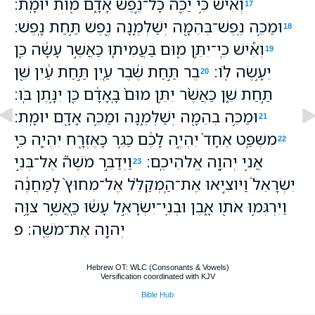
וְאִ֕ישׁ כִּ֥י יַכֶּ֖ה כָּל־נֶ֣פֶשׁ אָדָ֑ם מֹ֖ות יוּמָֽת׃
17
וּמַכֵּ֥ה נֶֽפֶשׁ־בְּהֵמָ֖ה יְשַׁלְּמֶ֑נָּה נֶ֖פֶשׁ תַּ֥חַת נָֽפֶשׁ׃
18
וְאִ֕ישׁ כִּֽי־יִתֵּ֥ן מ֖וּם בַּעֲמִיתֹ֑ו כַּאֲשֶׁ֣ר עָשָׂ֔ה כֵּ֖ן
19
יֵעָ֥שֶׂה לֹּֽו׃
בֶר תַּ֣חַת שֶׁ֔בֶר עַ֚יִן תַּ֣חַת עַ֔יִן שֵׁ֖ן
20
תַּ֣חַת שֵׁ֑ן כַּאֲשֶׁ֨ר יִתֵּ֥ן מוּם֙ בָּֽאָדָ֔ם כֵּ֖ן יִנָּ֥תֶן בֹּֽו׃
וּמַכֵּ֥ה בְהֵמָ֖ה יְשַׁלְּמֶ֑נָּה וּמַכֵּ֥ה אָדָ֖ם יוּמָֽת׃
21
מִשְׁפַּ֤ט אֶחָד֙ יִהְיֶ֣ה לָכֶ֔ם כַּגֵּ֥ר כָּאֶזְרָ֖ח יִהְיֶ֑ה כִּ֛י
22
אֲנִ֥י יְהוָ֖ה אֱלֹהֵיכֶֽם׃
וַיְדַבֵּ֣ר מֹשֶׁה֮ אֶל־בְּנֵ֣י
23
יִשְׂרָאֵל֒ וַיֹּוצִ֣יאוּ אֶת־הַֽמְקַלֵּ֗ל אֶל־מִחוּץ֙ לַֽמַּחֲנֶ֔ה
וַיִּרְגְּמ֥וּ אֹתֹ֖ו אָ֑בֶן וּבְנֵֽי־יִשְׂרָאֵ֣ל עָשׂ֔וּ כַּֽאֲשֶׁ֛ר צִוָּ֥ה
יְהוָ֖ה אֶת־מֹשֶֽׁה׃ פ
Hebrew OT: WLC (Consonants & Vowels)
Versification coordinated with KJV
Bible Hub