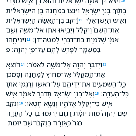
וַיֵּצֵא֙ בֶּן־אִשָּׁ֣ה יִשְׂרְאֵלִ֔ית וְהוּא֙ בֶּן־אִ֣ישׁ מִצְרִ֔י
10
בְּתֹ֖וךְ בְּנֵ֣י יִשְׂרָאֵ֑ל וַיִּנָּצוּ֙ בַּֽמַּחֲנֶ֔ה בֶּ֚ן הַיִּשְׂרְאֵלִ֔ית
וְאִ֖ישׁ הַיִּשְׂרְאֵלִֽי׃
וַ֠יִּקֹּב בֶּן־הָֽאִשָּׁ֨ה הַיִּשְׂרְאֵלִ֤ית
11
אֶת־הַשֵּׁם֙ וַיְקַלֵּ֔ל וַיָּבִ֥יאוּ אֹתֹ֖ו אֶל־מֹשֶׁ֑ה וְשֵׁ֥ם
אִמֹּ֛ו שְׁלֹמִ֥ית בַּת־דִּבְרִ֖י לְמַטֵּה־דָֽן׃
וַיַּנִּיחֻ֖הוּ
12
בַּמִּשְׁמָ֑ר לִפְרֹ֥שׁ לָהֶ֖ם עַל־פִּ֥י יְהוָֽה׃ פ
וַיְדַבֵּ֥ר יְהוָ֖ה אֶל־מֹשֶׁ֥ה לֵּאמֹֽר׃
הֹוצֵ֣א
14
13
אֶת־הַֽמְקַלֵּ֗ל אֶל־מִחוּץ֙ לַֽמַּחֲנֶ֔ה וְסָמְכ֧וּ
כָֽל־הַשֹּׁמְעִ֛ים אֶת־יְדֵיהֶ֖ם עַל־רֹאשֹׁ֑ו וְרָגְמ֥וּ אֹתֹ֖ו
כָּל־הָעֵדָֽה׃
וְאֶל־בְּנֵ֥י יִשְׂרָאֵ֖ל תְּדַבֵּ֣ר לֵאמֹ֑ר אִ֥ישׁ
15
אִ֛ישׁ כִּֽי־יְקַלֵּ֥ל אֱלֹהָ֖יו וְנָשָׂ֥א חֶטְאֹֽו׃
וְנֹקֵ֤ב
16
שֵׁם־יְהוָה֙ מֹ֣ות יוּמָ֔ת רָגֹ֥ום יִרְגְּמוּ־בֹ֖ו כָּל־הָעֵדָ֑ה
כַּגֵּר֙ כָּֽאֶזְרָ֔ח בְּנָקְבֹו־שֵׁ֖ם יוּמָֽת׃