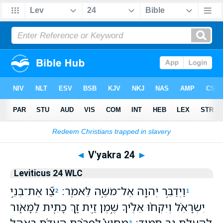
Bible
>
WLC
> V'yakra 24
◄
V'yakra 24
►
Leviticus 24 WLC
וַיְדַבֵּ֥ר יְהוָ֖ה אֶל־מֹשֶׁ֥ה לֵּאמֹֽר׃
צַ֞ו אֶת־בְּנֵ֣י
2
1
יִשְׂרָאֵ֗ל וְיִקְח֨וּ אֵלֶ֜יךָ שֶׁ֣מֶן זַ֥יִת זָ֛ךְ כָּתִ֖ית לַמָּאֹ֑ור
לְהַעֲלֹ֥ת נֵ֖ר תָּמִֽיד׃
מִחוּץ֩ לְפָרֹ֨כֶת הָעֵדֻ֜ת בְּאֹ֣הֶל
3