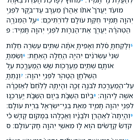
מֹועֵ֗ד יַעֲרֹךְ֩ אֹתֹ֨ו אַהֲרֹ֜ן מֵעֶ֧רֶב עַד־בֹּ֛קֶר לִפְנֵ֥י
יְהוָ֖ה תָּמִ֑יד חֻקַּ֥ת עֹולָ֖ם לְדֹרֹֽתֵיכֶֽם׃
עַ֚ל הַמְּנֹרָ֣ה
4
הַטְּהֹרָ֔ה יַעֲרֹ֖ךְ אֶת־הַנֵּרֹ֑ות לִפְנֵ֥י יְהוָ֖ה תָּמִֽיד׃ פ
וְלָקַחְתָּ֣ סֹ֔לֶת וְאָפִיתָ֣ אֹתָ֔הּ שְׁתֵּ֥ים עֶשְׂרֵ֖ה חַלֹּ֑ות
5
שְׁנֵי֙ עֶשְׂרֹנִ֔ים יִהְיֶ֖ה הַֽחַלָּ֥ה הָאֶחָֽת׃
וְשַׂמְתָּ֥
6
אֹותָ֛ם שְׁתַּ֥יִם מַֽעֲרָכֹ֖ות שֵׁ֣שׁ הַֽמַּעֲרָ֑כֶת עַ֛ל
הַשֻּׁלְחָ֥ן הַטָּהֹ֖ר לִפְנֵ֥י יְהוָֽה׃
וְנָתַתָּ֥
7
עַל־הַֽמַּעֲרֶ֖כֶת לְבֹנָ֣ה זַכָּ֑ה וְהָיְתָ֤ה לַלֶּ֙חֶם֙ לְאַזְכָּרָ֔ה
אִשֶּׁ֖ה לַֽיהוָֽה׃
בְּיֹ֨ום הַשַּׁבָּ֜ת בְּיֹ֣ום הַשַּׁבָּ֗ת יַֽעַרְכֶ֛נּוּ
8
לִפְנֵ֥י יְהוָ֖ה תָּמִ֑יד מֵאֵ֥ת בְּנֵֽי־יִשְׂרָאֵ֖ל בְּרִ֥ית עֹולָֽם׃
וְהָֽיְתָה֙ לְאַהֲרֹ֣ן וּלְבָנָ֔יו וַאֲכָלֻ֖הוּ בְּמָקֹ֣ום קָדֹ֑שׁ כִּ֡י
9
קֹדֶשׁ֩ קָֽדָשִׁ֨ים ה֥וּא לֹ֛ו מֵאִשֵּׁ֥י יְהוָ֖ה חָק־עֹולָֽם׃ ס