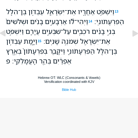
וַיִּשְׁפֹּ֥ט אַחֲרָ֖יו אֶת־יִשְׂרָאֵ֑ל עַבְדֹּ֥ון בֶּן־הִלֵּ֖ל
13
הַפִּרְעָתֹונִֽי׃
וַיְהִי־לֹ֞ו אַרְבָּעִ֣ים בָּנִ֗ים וּשְׁלֹשִׁים֙
14
בְּנֵ֣י בָנִ֔ים רֹכְבִ֖ים עַל־שִׁבְעִ֣ים עֲיָרִ֑ם וַיִּשְׁפֹּ֥ט
אֶת־יִשְׂרָאֵ֖ל שְׁמֹנֶ֥ה שָׁנִֽים׃
וַיָּ֛מָת עַבְדֹּ֥ון
15
בֶּן־הִלֵּ֖ל הַפִּרְעָתֹונִ֑י וַיִּקָּבֵ֤ר בְּפִרְעָתֹון֙ בְּאֶ֣רֶץ
אֶפְרַ֔יִם בְּהַ֖ר הָעֲמָלֵקִֽי׃ פ
Hebrew OT: WLC (Consonants & Vowels)
Versification coordinated with KJV
Bible Hub