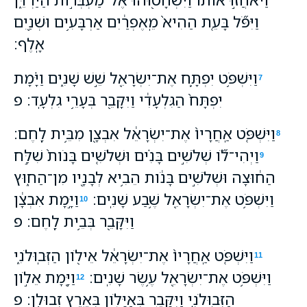
וַיִּפֹּ֞ל בָּעֵ֤ת הַהִיא֙ מֵֽאֶפְרַ֔יִם אַרְבָּעִ֥ים וּשְׁנַ֖יִם
אָֽלֶף׃
וַיִּשְׁפֹּ֥ט יִפְתָּ֛ח אֶת־יִשְׂרָאֵ֖ל שֵׁ֣שׁ שָׁנִ֑ים וַיָּ֗מָת
7
יִפְתָּח֙ הַגִּלְעָדִ֔י וַיִּקָּבֵ֖ר בְּעָרֵ֥י גִלְעָֽד׃ פ
וַיִּשְׁפֹּ֤ט אַֽחֲרָיו֙ אֶת־יִשְׂרָאֵ֔ל אִבְצָ֖ן מִבֵּ֥ית לָֽחֶם׃
8
וַיְהִי־לֹ֞ו שְׁלֹשִׁ֣ים בָּנִ֗ים וּשְׁלֹשִׁ֤ים בָּנֹות֙ שִׁלַּ֣ח
9
הַח֔וּצָה וּשְׁלֹשִׁ֣ים בָּנֹ֔ות הֵבִ֥יא לְבָנָ֖יו מִן־הַח֑וּץ
וַיִּשְׁפֹּ֥ט אֶת־יִשְׂרָאֵ֖ל שֶׁ֥בַע שָׁנִֽים׃
וַיָּ֣מָת אִבְצָ֔ן
10
וַיִּקָּבֵ֖ר בְּבֵ֥ית לָֽחֶם׃ פ
וַיִּשְׁפֹּ֤ט אַֽחֲרָיו֙ אֶת־יִשְׂרָאֵ֔ל אֵילֹ֖ון הַזְּבֽוּלֹנִ֑י
11
וַיִּשְׁפֹּ֥ט אֶת־יִשְׂרָאֵ֖ל עֶ֥שֶׂר שָׁנִֽים׃
וַיָּ֖מָת אֵלֹ֣ון
12
הַזְּבֽוּלֹנִ֑י וַיִּקָּבֵ֥ר בְּאַיָּלֹ֖ון בְּאֶ֥רֶץ זְבוּלֻֽן׃ פ