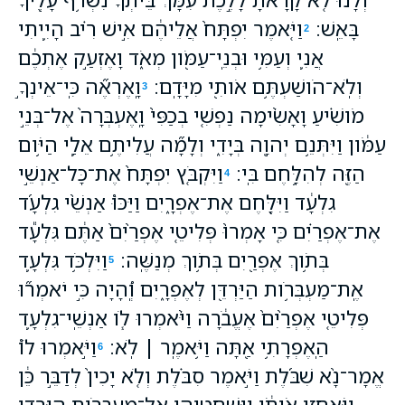
בָּאֵֽשׁ׃
וַיֹּ֤אמֶר יִפְתָּח֙ אֲלֵיהֶ֔ם אִ֣ישׁ רִ֗יב הָיִ֛יתִי
2
אֲנִ֛י וְעַמִּ֥י וּבְנֵֽי־עַמֹּ֖ון מְאֹ֑ד וָאֶזְעַ֣ק אֶתְכֶ֔ם
וְלֹֽא־הֹושַׁעְתֶּ֥ם אֹותִ֖י מִיָּדָֽם׃
וָֽאֶרְאֶ֞ה כִּֽי־אֵינְךָ֣
3
מֹושִׁ֗יעַ וָאָשִׂ֨ימָה נַפְשִׁ֤י בְכַפִּי֙ וָֽאֶעְבְּרָה֙ אֶל־בְּנֵ֣י
עַמֹּ֔ון וַיִּתְּנֵ֥ם יְהוָ֖ה בְּיָדִ֑י וְלָמָ֞ה עֲלִיתֶ֥ם אֵלַ֛י הַיֹּ֥ום
הַזֶּ֖ה לְהִלָּ֥חֶם בִּֽי׃
וַיִּקְבֹּ֤ץ יִפְתָּח֙ אֶת־כָּל־אַנְשֵׁ֣י
4
גִלְעָ֔ד וַיִּלָּ֖חֶם אֶת־אֶפְרָ֑יִם וַיַּכּוּ֩ אַנְשֵׁ֨י גִלְעָ֜ד
אֶת־אֶפְרַ֗יִם כִּ֤י אָמְרוּ֙ פְּלִיטֵ֤י אֶפְרַ֙יִם֙ אַתֶּ֔ם גִּלְעָ֕ד
בְּתֹ֥וךְ אֶפְרַ֖יִם בְּתֹ֥וךְ מְנַשֶּֽׁה׃
וַיִּלְכֹּ֥ד גִּלְעָ֛ד
5
אֶֽת־מַעְבְּרֹ֥ות הַיַּרְדֵּ֖ן לְאֶפְרָ֑יִם וְֽ֠הָיָה כִּ֣י יֹאמְר֞וּ
פְּלִיטֵ֤י אֶפְרַ֙יִם֙ אֶעֱבֹ֔רָה וַיֹּ֨אמְרוּ לֹ֧ו אַנְשֵֽׁי־גִלְעָ֛ד
הַֽאֶפְרָתִ֥י אַ֖תָּה וַיֹּ֥אמֶֽר ׀ לֹֽא׃
וַיֹּ֣אמְרוּ לֹו֩
6
אֱמָר־נָ֨א שִׁבֹּ֜לֶת וַיֹּ֣אמֶר סִבֹּ֗לֶת וְלֹ֤א יָכִין֙ לְדַבֵּ֣ר כֵּ֔ן
וַיֹּאחֲז֣וּ אֹותֹ֔ו וַיִּשְׁחָט֖וּהוּ אֶל־מַעְבְּרֹ֣ות הַיַּרְדֵּ֑ן