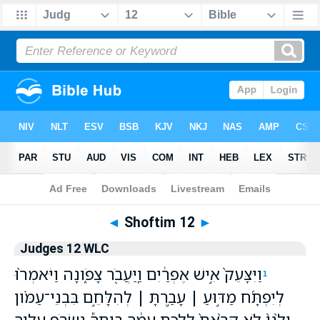
Bible
>
WLC
> Shoftim 12
◄
Shoftim 12
►
Judges 12 WLC
וַיִּצָּעֵק֙ אִ֣ישׁ אֶפְרַ֔יִם וַֽיַּעֲבֹ֖ר צָפֹ֑ונָה וַיֹּאמְר֨וּ
1
לְיִפְתָּ֜ח מַדּ֣וּעַ ׀ עָבַ֣רְתָּ ׀ לְהִלָּחֵ֣ם בִּבְנֵי־עַמֹּ֗ון
וְלָ֙נוּ֙ לֹ֤א קָרָ֙אתָ֙ לָלֶ֣כֶת עִמָּ֔ךְ בֵּיתְךָ֕ נִשְׂרֹ֥ף עָלֶ֖יךָ