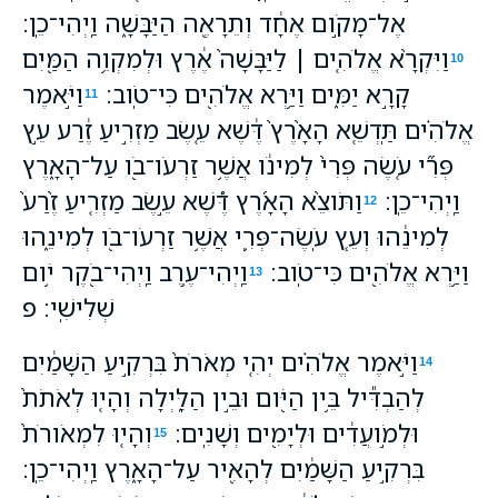
אֶל־מָקֹ֣ום אֶחָ֔ד וְתֵרָאֶ֖ה הַיַּבָּשָׁ֑ה וַֽיְהִי־כֵֽן׃
וַיִּקְרָ֨א אֱלֹהִ֤ים ׀ לַיַּבָּשָׁה֙ אֶ֔רֶץ וּלְמִקְוֵ֥ה הַמַּ֖יִם
10
קָרָ֣א יַמִּ֑ים וַיַּ֥רְא אֱלֹהִ֖ים כִּי־טֹֽוב׃
וַיֹּ֣אמֶר
11
אֱלֹהִ֗ים תַּֽדְשֵׁ֤א הָאָ֙רֶץ֙ דֶּ֔שֶׁא עֵ֚שֶׂב מַזְרִ֣יעַ זֶ֔רַע עֵ֣ץ
פְּרִ֞י עֹ֤שֶׂה פְּרִי֙ לְמִינֹ֔ו אֲשֶׁ֥ר זַרְעֹו־בֹ֖ו עַל־הָאָ֑רֶץ
וַֽיְהִי־כֵֽן׃
וַתֹּוצֵ֨א הָאָ֜רֶץ דֶּ֠שֶׁא עֵ֣שֶׂב מַזְרִ֤יעַ זֶ֙רַע֙
12
לְמִינֵ֔הוּ וְעֵ֧ץ עֹֽשֶׂה־פְּרִ֛י אֲשֶׁ֥ר זַרְעֹו־בֹ֖ו לְמִינֵ֑הוּ
וַיַּ֥רְא אֱלֹהִ֖ים כִּי־טֹֽוב׃
וַֽיְהִי־עֶ֥רֶב וַֽיְהִי־בֹ֖קֶר יֹ֥ום
13
שְׁלִישִֽׁי׃ פ
וַיֹּ֣אמֶר אֱלֹהִ֗ים יְהִ֤י מְאֹרֹת֙ בִּרְקִ֣יעַ הַשָּׁמַ֔יִם
14
לְהַבְדִּ֕יל בֵּ֥ין הַיֹּ֖ום וּבֵ֣ין הַלָּ֑יְלָה וְהָי֤וּ לְאֹתֹת֙
וּלְמֹ֣ועֲדִ֔ים וּלְיָמִ֖ים וְשָׁנִֽים׃
וְהָי֤וּ לִמְאֹורֹת֙
15
בִּרְקִ֣יעַ הַשָּׁמַ֔יִם לְהָאִ֖יר עַל־הָאָ֑רֶץ וַֽיְהִי־כֵֽן׃