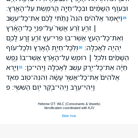
וּבְעֹ֣וף הַשָּׁמַ֔יִם וּבְכָל־חַיָּ֖ה הָֽרֹמֶ֥שֶׂת עַל־הָאָֽרֶץ׃
וַיֹּ֣אמֶר אֱלֹהִ֗ים הִנֵּה֩ נָתַ֨תִּי לָכֶ֜ם אֶת־כָּל־עֵ֣שֶׂב
29
׀ זֹרֵ֣עַ זֶ֗רַע אֲשֶׁר֙ עַל־פְּנֵ֣י כָל־הָאָ֔רֶץ
וְאֶת־כָּל־הָעֵ֛ץ אֲשֶׁר־בֹּ֥ו פְרִי־עֵ֖ץ זֹרֵ֣עַ זָ֑רַע לָכֶ֥ם
יִֽהְיֶ֖ה לְאָכְלָֽה׃
וּֽלְכָל־חַיַּ֣ת הָ֠אָרֶץ וּלְכָל־עֹ֨וף
30
הַשָּׁמַ֜יִם וּלְכֹ֣ל ׀ רֹומֵ֣שׂ עַל־הָאָ֗רֶץ אֲשֶׁר־בֹּו֙ נֶ֣פֶשׁ
חַיָּ֔ה אֶת־כָּל־יֶ֥רֶק עֵ֖שֶׂב לְאָכְלָ֑ה וַֽיְהִי־כֵֽן׃
וַיַּ֤רְא
31
אֱלֹהִים֙ אֶת־כָּל־אֲשֶׁ֣ר עָשָׂ֔ה וְהִנֵּה־טֹ֖וב מְאֹ֑ד
וַֽיְהִי־עֶ֥רֶב וַֽיְהִי־בֹ֖קֶר יֹ֥ום הַשִּׁשִּֽׁי׃ פ
Hebrew OT: WLC (Consonants & Vowels)
Versification coordinated with KJV
Bible Hub