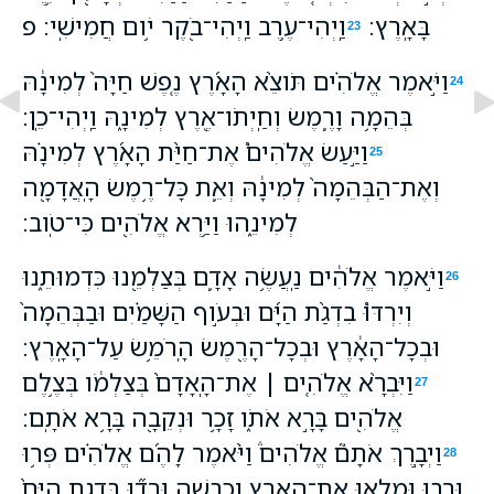
בָּאָֽרֶץ׃
וַֽיְהִי־עֶ֥רֶב וַֽיְהִי־בֹ֖קֶר יֹ֥ום חֲמִישִֽׁי׃ פ
23
וַיֹּ֣אמֶר אֱלֹהִ֗ים תֹּוצֵ֨א הָאָ֜רֶץ נֶ֤פֶשׁ חַיָּה֙ לְמִינָ֔הּ
24
בְּהֵמָ֥ה וָרֶ֛מֶשׂ וְחַֽיְתֹו־אֶ֖רֶץ לְמִינָ֑הּ וַֽיְהִי־כֵֽן׃
וַיַּ֣עַשׂ אֱלֹהִים֩ אֶת־חַיַּ֨ת הָאָ֜רֶץ לְמִינָ֗הּ
25
וְאֶת־הַבְּהֵמָה֙ לְמִינָ֔הּ וְאֵ֛ת כָּל־רֶ֥מֶשׂ הָֽאֲדָמָ֖ה
לְמִינֵ֑הוּ וַיַּ֥רְא אֱלֹהִ֖ים כִּי־טֹֽוב׃
וַיֹּ֣אמֶר אֱלֹהִ֔ים נַֽעֲשֶׂ֥ה אָדָ֛ם בְּצַלְמֵ֖נוּ כִּדְמוּתֵ֑נוּ
26
וְיִרְדּוּ֩ בִדְגַ֨ת הַיָּ֜ם וּבְעֹ֣וף הַשָּׁמַ֗יִם וּבַבְּהֵמָה֙
וּבְכָל־הָאָ֔רֶץ וּבְכָל־הָרֶ֖מֶשׂ הָֽרֹמֵ֥שׂ עַל־הָאָֽרֶץ׃
וַיִּבְרָ֨א אֱלֹהִ֤ים ׀ אֶת־הָֽאָדָם֙ בְּצַלְמֹ֔ו בְּצֶ֥לֶם
27
אֱלֹהִ֖ים בָּרָ֣א אֹתֹ֑ו זָכָ֥ר וּנְקֵבָ֖ה בָּרָ֥א אֹתָֽם׃
וַיְבָ֣רֶךְ אֹתָם֮ אֱלֹהִים֒ וַיֹּ֨אמֶר לָהֶ֜ם אֱלֹהִ֗ים פְּר֥וּ
28
וּרְב֛וּ וּמִלְא֥וּ אֶת־הָאָ֖רֶץ וְכִבְשֻׁ֑הָ וּרְד֞וּ בִּדְגַ֤ת הַיָּם֙