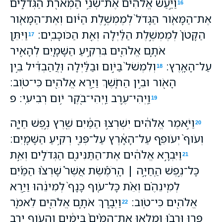
וַיַּ֣עַשׂ אֱלֹהִ֔ים אֶת־שְׁנֵ֥י הַמְּאֹרֹ֖ת הַגְּדֹלִ֑ים
16
אֶת־הַמָּאֹ֤ור הַגָּדֹל֙ לְמֶמְשֶׁ֣לֶת הַיֹּ֔ום וְאֶת־הַמָּאֹ֤ור
הַקָּטֹן֙ לְמֶמְשֶׁ֣לֶת הַלַּ֔יְלָה וְאֵ֖ת הַכֹּוכָבִֽים׃
וַיִּתֵּ֥ן
17
אֹתָ֛ם אֱלֹהִ֖ים בִּרְקִ֣יעַ הַשָּׁמָ֑יִם לְהָאִ֖יר
עַל־הָאָֽרֶץ׃
וְלִמְשֹׁל֙ בַּיֹּ֣ום וּבַלַּ֔יְלָה וּֽלֲהַבְדִּ֔יל בֵּ֥ין
18
הָאֹ֖ור וּבֵ֣ין הַחֹ֑שֶׁךְ וַיַּ֥רְא אֱלֹהִ֖ים כִּי־טֹֽוב׃
וַֽיְהִי־עֶ֥רֶב וַֽיְהִי־בֹ֖קֶר יֹ֥ום רְבִיעִֽי׃ פ
19
וַיֹּ֣אמֶר אֱלֹהִ֔ים יִשְׁרְצ֣וּ הַמַּ֔יִם שֶׁ֖רֶץ נֶ֣פֶשׁ חַיָּ֑ה
20
וְעֹוף֙ יְעֹופֵ֣ף עַל־הָאָ֔רֶץ עַל־פְּנֵ֖י רְקִ֥יעַ הַשָּׁמָֽיִם׃
וַיִּבְרָ֣א אֱלֹהִ֔ים אֶת־הַתַּנִּינִ֖ם הַגְּדֹלִ֑ים וְאֵ֣ת
21
כָּל־נֶ֣פֶשׁ הַֽחַיָּ֣ה ׀ הָֽרֹמֶ֡שֶׂת אֲשֶׁר֩ שָׁרְצ֨וּ הַמַּ֜יִם
לְמִֽינֵהֶ֗ם וְאֵ֨ת כָּל־עֹ֤וף כָּנָף֙ לְמִינֵ֔הוּ וַיַּ֥רְא
אֱלֹהִ֖ים כִּי־טֹֽוב׃
וַיְבָ֧רֶךְ אֹתָ֛ם אֱלֹהִ֖ים לֵאמֹ֑ר
22
פְּר֣וּ וּרְב֗וּ וּמִלְא֤וּ אֶת־הַמַּ֙יִם֙ בַּיַּמִּ֔ים וְהָעֹ֖וף יִ֥רֶב