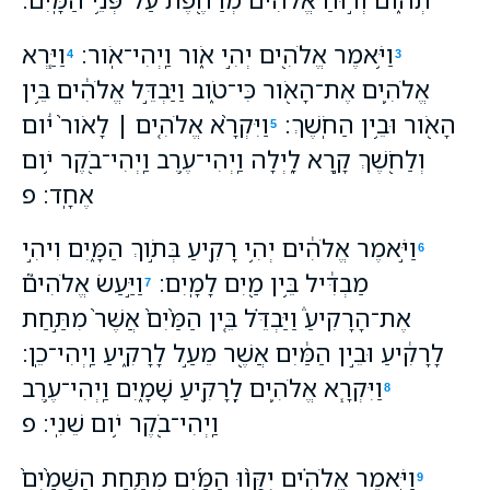
וַיֹּ֥אמֶר אֱלֹהִ֖ים יְהִ֣י אֹ֑ור וַֽיְהִי־אֹֽור׃
וַיַּ֧רְא
4
3
אֱלֹהִ֛ים אֶת־הָאֹ֖ור כִּי־טֹ֑וב וַיַּבְדֵּ֣ל אֱלֹהִ֔ים בֵּ֥ין
הָאֹ֖ור וּבֵ֥ין הַחֹֽשֶׁךְ׃
וַיִּקְרָ֨א אֱלֹהִ֤ים ׀ לָאֹור֙ יֹ֔ום
5
וְלַחֹ֖שֶׁךְ קָ֣רָא לָ֑יְלָה וַֽיְהִי־עֶ֥רֶב וַֽיְהִי־בֹ֖קֶר יֹ֥ום
אֶחָֽד׃ פ
וַיֹּ֣אמֶר אֱלֹהִ֔ים יְהִ֥י רָקִ֖יעַ בְּתֹ֣וךְ הַמָּ֑יִם וִיהִ֣י
6
מַבְדִּ֔יל בֵּ֥ין מַ֖יִם לָמָֽיִם׃
וַיַּ֣עַשׂ אֱלֹהִים֮
7
אֶת־הָרָקִיעַ֒ וַיַּבְדֵּ֗ל בֵּ֤ין הַמַּ֙יִם֙ אֲשֶׁר֙ מִתַּ֣חַת
לָרָקִ֔יעַ וּבֵ֣ין הַמַּ֔יִם אֲשֶׁ֖ר מֵעַ֣ל לָרָקִ֑יעַ וַֽיְהִי־כֵֽן׃
וַיִּקְרָ֧א אֱלֹהִ֛ים לָֽרָקִ֖יעַ שָׁמָ֑יִם וַֽיְהִי־עֶ֥רֶב
8
וַֽיְהִי־בֹ֖קֶר יֹ֥ום שֵׁנִֽי׃ פ
וַיֹּ֣אמֶר אֱלֹהִ֗ים יִקָּו֨וּ הַמַּ֜יִם מִתַּ֤חַת הַשָּׁמַ֙יִם֙
9