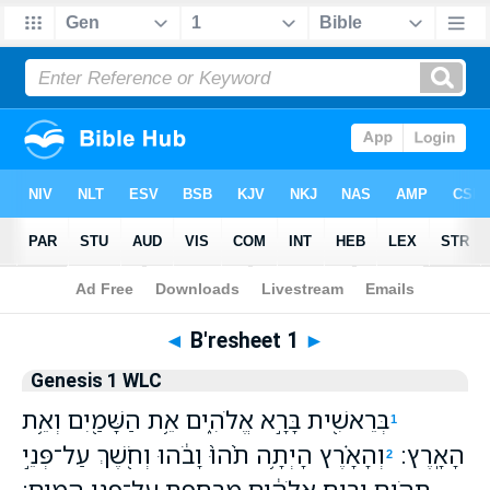
Bible
>
WLC
> B'resheet 1
◄
B'resheet 1
►
Genesis 1 WLC
בְּרֵאשִׁ֖ית בָּרָ֣א אֱלֹהִ֑ים אֵ֥ת הַשָּׁמַ֖יִם וְאֵ֥ת
1
הָאָֽרֶץ׃
וְהָאָ֗רֶץ הָיְתָ֥ה תֹ֙הוּ֙ וָבֹ֔הוּ וְחֹ֖שֶׁךְ עַל־פְּנֵ֣י
2
תְהֹ֑ום וְר֣וּחַ אֱלֹהִ֔ים מְרַחֶ֖פֶת עַל־פְּנֵ֥י הַמָּֽיִם׃