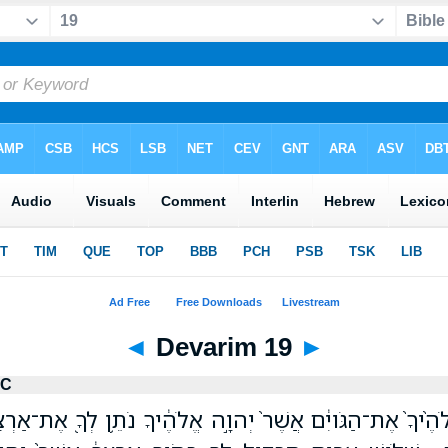
◄
Devarim 19
►
LC
ֹהֶ֙יךָ֙ אֶת־הַגֹּויִ֔ם אֲשֶׁר֙ יְהוָ֣ה אֱלֹהֶ֔יךָ נֹתֵ֥ן לְךָ֖ אֶת־אַרְצָ֑ם 