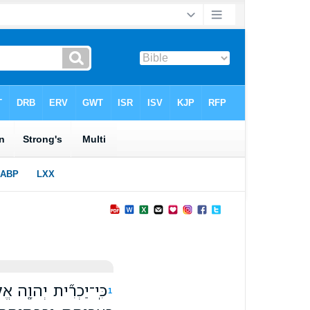
כִּֽי־יַכְרִ֞ית יְהוָ֤ה אֱל
1