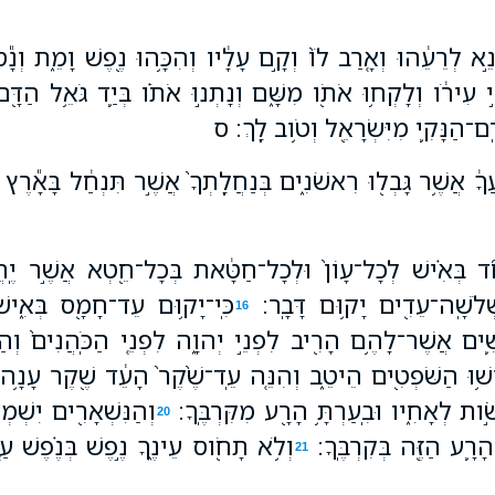
ׂנֵ֣א לְרֵעֵ֔הוּ וְאָ֤רַב לֹו֙ וְקָ֣ם עָלָ֔יו וְהִכָּ֥הוּ נֶ֖פֶשׁ וָמֵ֑ת ו
נֵ֣י עִירֹ֔ו וְלָקְח֥וּ אֹתֹ֖ו מִשָּׁ֑ם וְנָתְנ֣וּ אֹתֹ֗ו בְּיַ֛ד גֹּאֵ֥ל הַדָּ
 דַֽם־הַנָּקִ֛י מִיִּשְׂרָאֵ֖ל וְטֹ֥וב לָֽךְ׃ ס
עֲךָ֔ אֲשֶׁ֥ר גָּבְל֖וּ רִאשֹׁנִ֑ים בְּנַחֲלָֽתְךָ֙ אֲשֶׁ֣ר תִּנְחַ֔ל בָּאָ֕רֶ
ד בְּאִ֗ישׁ לְכָל־עָוֹן֙ וּלְכָל־חַטָּ֔את בְּכָל־חֵ֖טְא אֲשֶׁ֣ר יֶֽחֱ
לֹשָֽׁה־עֵדִ֖ים יָק֥וּם דָּבָֽר׃
כִּֽי־יָק֥וּם עֵד־חָמָ֖ס בְּאִ֑יש
16
שִׁ֛ים אֲשֶׁר־לָהֶ֥ם הָרִ֖יב לִפְנֵ֣י יְהוָ֑ה לִפְנֵ֤י הַכֹּֽהֲנִים֙ וְהַשֹ
ְשׁ֥וּ הַשֹּׁפְטִ֖ים הֵיטֵ֑ב וְהִנֵּ֤ה עֵֽד־שֶׁ֙קֶר֙ הָעֵ֔ד שֶׁ֖קֶר עָנָ֥ה
ׂ֣ות לְאָחִ֑יו וּבִֽעַרְתָּ֥ הָרָ֖ע מִקִּרְבֶּֽךָ׃
וְהַנִּשְׁאָרִ֖ים יִשְׁמְע
20
ָרָ֛ע הַזֶּ֖ה בְּקִרְבֶּֽךָ׃
וְלֹ֥א תָחֹ֖וס עֵינֶ֑ךָ נֶ֣פֶשׁ בְּנֶ֗פֶשׁ עַ֤יִן 
21