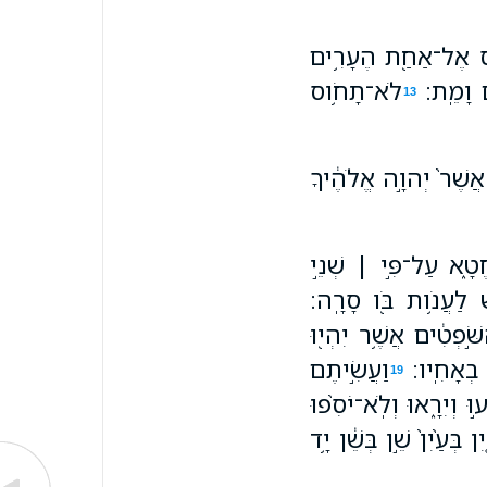
ְנָ֕ס אֶל־אַחַ֖ת הֶעָרִ֥ים
֖ם וָמֵֽת׃
לֹא־תָחֹ֥וס
13
ץ אֲשֶׁר֙ יְהוָ֣ה אֱלֹהֶ֔יךָ
טָ֑א עַל־פִּ֣י ׀ שְׁנֵ֣י
ׁ לַעֲנֹ֥ות בֹּ֖ו סָרָֽה׃
ּׁ֣פְטִ֔ים אֲשֶׁ֥ר יִהְי֖וּ
 בְאָחִֽיו׃
וַעֲשִׂ֣יתֶם
19
֣וּ וְיִרָ֑אוּ וְלֹֽא־יֹסִ֨פוּ
בְּעַ֙יִן֙ שֵׁ֣ן בְּשֵׁ֔ן יָ֥ד