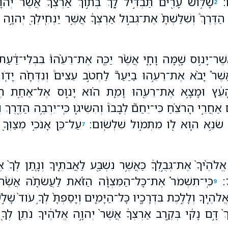
׃
שָׁלֹ֥ושׁ עָרִ֖ים תַּבְדִּ֣יל לָ֑ךְ בְּתֹ֣וךְ אַרְצְךָ֔ אֲשֶׁר֙ יְהוָ
2
֮ הַדֶּרֶךְ֒ וְשִׁלַּשְׁתָּ֙ אֶת־גְּב֣וּל אַרְצְךָ֔ אֲשֶׁ֥ר יַנְחִֽילְךָ֖ יְהוָ֣
ֲשֶׁר־יָנ֥וּס שָׁ֖מָּה וָחָ֑י אֲשֶׁ֨ר יַכֶּ֤ה אֶת־רֵעֵ֙הוּ֙ בִּבְלִי־דַ֔עַ
ֲשֶׁר֩ יָבֹ֨א אֶת־רֵעֵ֥הוּ בַיַּעַר֮ לַחְטֹ֣ב עֵצִים֒ וְנִדְּחָ֨ה יָדֹ֤ו ב
ן־הָעֵ֔ץ וּמָצָ֥א אֶת־רֵעֵ֖הוּ וָמֵ֑ת ה֗וּא יָנ֛וּס אֶל־אַחַ֥ת הֶע
 אַחֲרֵ֣י הָרֹצֵ֗חַ כִּי־יֵחַם֮ לְבָבֹו֒ וְהִשִּׂיגֹ֛ו כִּֽי־יִרְבֶּ֥ה הַדֶּ֖רֶךְ וְ
 שֹׂנֵ֥א ה֛וּא לֹ֖ו מִתְּמֹ֥ול שִׁלְשֹֽׁום׃
עַל־כֵּ֛ן אָנֹכִ֥י מְצַוְּך
7
לֹהֶ֙יךָ֙ אֶת־גְּבֻ֣לְךָ֔ כַּאֲשֶׁ֥ר נִשְׁבַּ֖ע לַאֲבֹתֶ֑יךָ וְנָ֤תַן לְךָ
׃
כִּֽי־תִשְׁמֹר֩ אֶת־כָּל־הַמִּצְוָ֨ה הַזֹּ֜את לַעֲשֹׂתָ֗הּ אֲשֶׁ֨ר אָ
9
ֶ֛יךָ וְלָלֶ֥כֶת בִּדְרָכָ֖יו כָּל־הַיָּמִ֑ים וְיָסַפְתָּ֙ לְךָ֥ עֹוד֙ שָׁלֹ֣
ֵךְ֙ דָּ֣ם נָקִ֔י בְּקֶ֣רֶב אַרְצְךָ֔ אֲשֶׁר֙ יְהוָ֣ה אֱלֹהֶ֔יךָ נֹתֵ֥ן לְךָ֖