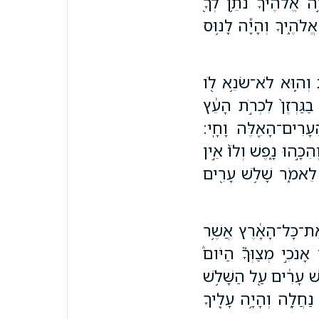
֣ה אֱלֹהֶ֔יךָ נֹתֵ֥ן לְךָ֖
ה אֱלֹהֶ֑יךָ וְהָיָ֕ה לָנ֥וּס
ת וְה֛וּא לֹא־שֹׂנֵ֥א לֹ֖ו
ַגַּרְזֶן֙ לִכְרֹ֣ת הָעֵ֔ץ
ָרִים־הָאֵ֖לֶּה וָחָֽי׃
הִכָּ֣הוּ נָ֑פֶשׁ וְלֹו֙ אֵ֣ין
ָ֖ לֵאמֹ֑ר שָׁלֹ֥שׁ עָרִ֖ים
֙ אֶת־כָּל־הָאָ֔רֶץ אֲשֶׁ֥ר
נֹכִ֣י מְצַוְּךָ֮ הַיֹּום֒
שׁ עָרִ֔ים עַ֖ל הַשָּׁלֹ֥שׁ
 נַחֲלָ֑ה וְהָיָ֥ה עָלֶ֖יךָ