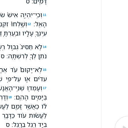
דָּמִֽים׃ ס
וְכִֽי־יִהְיֶ֥ה אִישׁ֙ שֹ
11
הָאֵֽל׃
וְשָֽׁלְחוּ֙ זִקְ
12
עֵֽינְךָ֖ עָלָ֑יו וּבִֽעַרְתָּ֧
לֹ֤א תַסִּיג֙ גְּב֣וּל רֵֽ
14
נֹתֵ֥ן לְךָ֖ לְרִשְׁתָּֽהּ׃ ס
לֹֽא־יָקוּם֩ עֵ֨ד אֶחָ֜
15
עֵדִ֗ים אֹ֛ו עַל־פִּ֥י שְׁ
וְעָמְד֧וּ שְׁנֵֽי־הָאֲנָ
17
בַּיָּמִ֥ים הָהֵֽם׃
וְדָר
18
לֹ֔ו כַּאֲשֶׁ֥ר זָמַ֖ם לַעֲשֹ
לַעֲשֹׂ֜ות עֹ֗וד כַּדָּבָ֥ר ה
בְּיָ֖ד רֶ֥גֶל בְּרָֽגֶל׃ ס