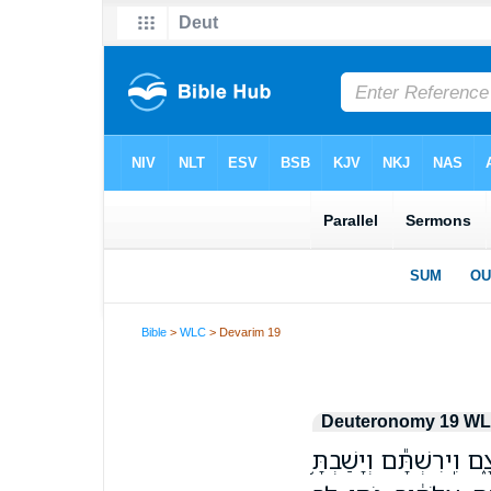
Bible
>
WLC
> Devarim 19
Deuteronomy 19 W
וִֽירִשְׁתָּ֕ם וְיָשַׁבְתָּ֥