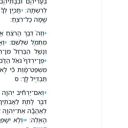
בְעָרֵיהֶ֖ם וּבְבָתֵּיהֶֽם
לְרִשְׁתָּֽהּ׃
תָּכִ֣ין לְךָ
3
שָׁ֖מָּה כָּל־רֹצֵֽחַ׃
וְזֶה֙ דְּבַ֣ר הָרֹצֵ֔חַ א
4
מִתְּמֹ֥ל שִׁלְשֹֽׁם׃
וַא
5
וְנָשַׁ֤ל הַבַּרְזֶל֙ מִ
פֶּן־יִרְדֹּף֩ גֹּאֵ֨ל הַדָּ֜ם
6
מִשְׁפַּט־מָ֔וֶת כִּ֠י לֹ֣א
תַּבְדִּ֥יל לָֽךְ׃ ס
וְאִם־יַרְחִ֞יב יְהוָ֤ה אֱ
8
דִּבֶּ֖ר לָתֵ֥ת לַאֲבֹתֶֽיךָ
לְאַהֲבָ֞ה אֶת־יְהוָ֧ה אֱלֹה
הָאֵֽלֶּה׃
וְלֹ֤א יִשָּׁפ
10