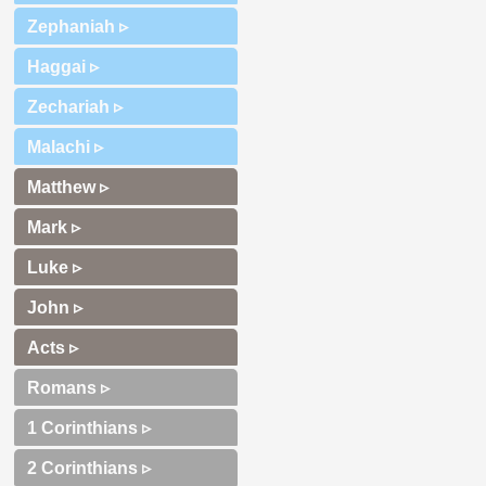
Zephaniah ▹
Haggai ▹
Zechariah ▹
Malachi ▹
Matthew ▹
Mark ▹
Luke ▹
John ▹
Acts ▹
Romans ▹
1 Corinthians ▹
2 Corinthians ▹