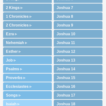
2 Kings ▹
1 Chronicles ▹
2 Chronicles ▹
Ezra ▹
Nehemiah ▹
Esther ▹
Job ▹
Psalms ▹
Proverbs ▹
Ecclesiastes ▹
Songs ▹
Isaiah ▹