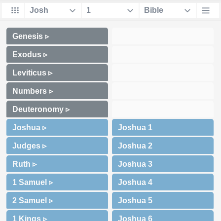
Genesis ▹
Exodus ▹
Leviticus ▹
Numbers ▹
Deuteronomy ▹
Joshua ▹
Judges ▹
Ruth ▹
1 Samuel ▹
2 Samuel ▹
1 Kings ▹