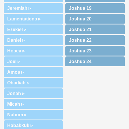
Jeremiah ▹
Lamentations ▹
Ezekiel ▹
Daniel ▹
Hosea ▹
Joel ▹
Amos ▹
Obadiah ▹
Jonah ▹
Micah ▹
Nahum ▹
Habakkuk ▹