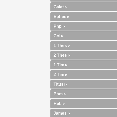
Galat ▹
Ephes ▹
Php ▹
Col ▹
1 Thes ▹
2 Thes ▹
1 Tim ▹
2 Tim ▹
Titus ▹
Phm ▹
Heb ▹
James ▹