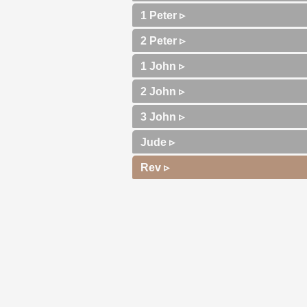
1 Peter ▹
2 Peter ▹
1 John ▹
2 John ▹
3 John ▹
Jude ▹
Rev ▹