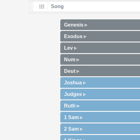
Genesis ▹
Exodus ▹
Lev ▹
Num ▹
Deut ▹
Joshua ▹
Judges ▹
Ruth ▹
1 Sam ▹
2 Sam ▹