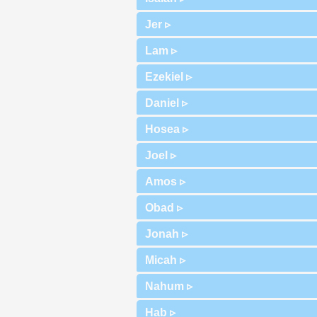
Jer ▹
Lam ▹
Ezekiel ▹
Daniel ▹
Hosea ▹
Joel ▹
Amos ▹
Obad ▹
Jonah ▹
Micah ▹
Nahum ▹
Hab ▹