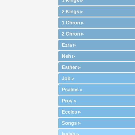
1 Kings ▹
2 Kings ▹
1 Chron ▹
2 Chron ▹
Ezra ▹
Neh ▹
Esther ▹
Job ▹
Psalms ▹
Prov ▹
Eccles ▹
Songs ▹
Isaiah ▹