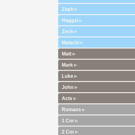
Zeph ▹
Haggai ▹
Zech ▹
Malachi ▹
Matt ▹
Mark ▹
Luke ▹
John ▹
Acts ▹
Romans ▹
1 Cor ▹
2 Cor ▹