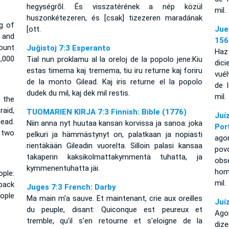
hegységrõl. És visszatérének a nép közül
mil.
huszonkétezeren, és [csak] tizezeren maradának
g of
[ott.
Jue
 and
156
ount
Juĝistoj 7:3 Esperanto
Haz
,000
Tial nun proklamu al la oreloj de la popolo jene:Kiu
dic
estas timema kaj tremema, tiu iru returne kaj foriru
vuél
de la monto Gilead. Kaj iris returne el la popolo
de 
dudek du mil, kaj dek mil restis.
mil.
 the
aid,
TUOMARIEN KIRJA 7:3 Finnish: Bible (1776)
Juí
lead.
Niin anna nyt huutaa kansan korvissa ja sanoa: joka
Por
 two
pelkuri ja hämmästynyt on, palatkaan ja nopiasti
ago
rientäkään Gileadin vuorelta. Silloin palasi kansaa
pov
takaperin kaksikolmattakymmentä tuhatta, ja
obse
kymmenentuhatta jäi.
hom
ple:
mil.
back
Juges 7:3 French: Darby
eople
Ma main m'a sauve. Et maintenant, crie aux oreilles
Juí
du peuple, disant: Quiconque est peureux et
Ago
tremble, qu'il s'en retourne et s'eloigne de la
diz