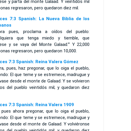
ese y parta del monte Galaad. Y veintidós mil
onas regresaron, pero quedaron diez mil.
ces 7:3 Spanish: La Nueva Biblia de los
panos
ora pues, proclama a oídos del pueblo:
alquiera que tenga miedo y tiemble, que
rese y se vaya del Monte Galaad.'" Y 22,000
sonas regresaron, pero quedaron 10,000.
ces 7:3 Spanish: Reina Valera Gómez
a, pues, haz pregonar, que lo oiga el pueblo,
iendo: El que teme y se estremece, madrugue y
vase desde el monte de Galaad. Y se volvieron
los del pueblo veintidós mil; y quedaron diez
ces 7:3 Spanish: Reina Valera 1909
 pues ahora pregonar, que lo oiga el pueblo,
iendo: El que teme y se estremece, madrugue y
lvase desde el monte de Galaad. Y volviéronse
los del pueblo veintidós mil: y quedaron diez