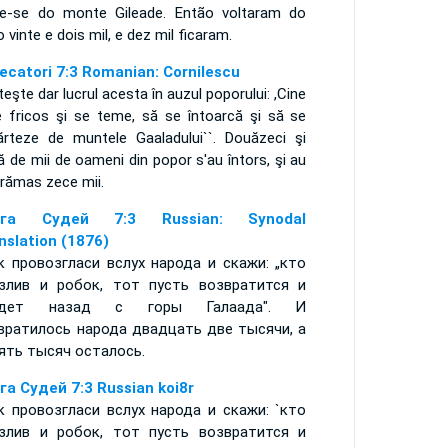
ire-se do monte Gileade. Então voltaram do
 vinte e dois mil, e dez mil ficaram.
ecatori 7:3 Romanian: Cornilescu
eşte dar lucrul acesta în auzul poporului: ,Cine
e fricos şi se teme, să se întoarcă şi să se
ărteze de muntele Gaaladului``. Douăzeci şi
 de mii de oameni din popor s'au întors, şi au
 rămas zece mii.
ига Судей 7:3 Russian: Synodal
nslation (1876)
к провозгласи вслух народа и скажи: „кто
злив и робок, тот пусть возвратится и
йдет назад с горы Галаада". И
вратилось народа двадцать две тысячи, а
ять тысяч осталось.
га Судей 7:3 Russian koi8r
к провозгласи вслух народа и скажи: `кто
злив и робок, тот пусть возвратится и