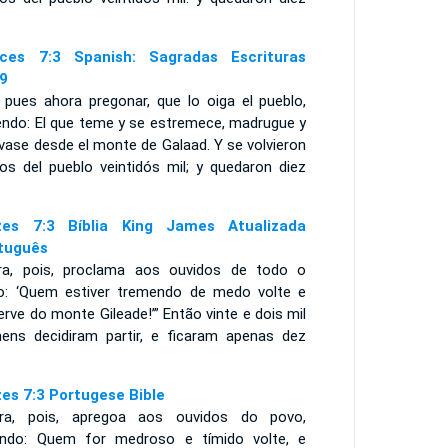
ces 7:3 Spanish: Sagradas Escrituras
9
 pues ahora pregonar, que lo oiga el pueblo,
iendo: El que teme y se estremece, madrugue y
vase desde el monte de Galaad. Y se volvieron
los del pueblo veintidós mil; y quedaron diez
zes 7:3 Bíblia King James Atualizada
tuguês
ra, pois, proclama aos ouvidos de todo o
o: ‘Quem estiver tremendo de medo volte e
rve do monte Gileade!’” Então vinte e dois mil
ens decidiram partir, e ficaram apenas dez
zes 7:3 Portugese Bible
ra, pois, apregoa aos ouvidos do povo,
endo: Quem for medroso e tímido volte, e