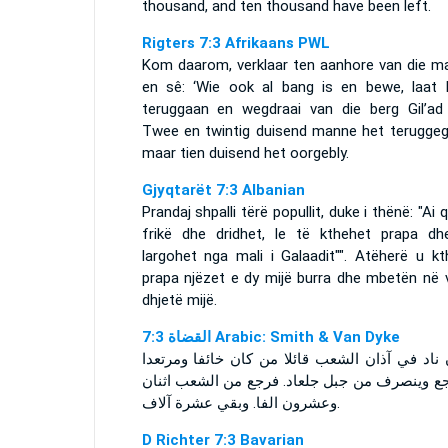
thousand, and ten thousand have been left.
Rigters 7:3 Afrikaans PWL
Kom daarom, verklaar ten aanhore van die m
en sê: ‘Wie ook al bang is en bewe, laat h
teruggaan en wegdraai van die berg Gil’ad a
Twee en twintig duisend manne het teruggeg
maar tien duisend het oorgebly.
Gjyqtarët 7:3 Albanian
Prandaj shpalli tërë popullit, duke i thënë: "Ai 
frikë dhe dridhet, le të kthehet prapa dh
largohet nga mali i Galaadit"". Atëherë u kt
prapa njëzet e dy mijë burra dhe mbetën në 
dhjetë mijë.
ﺍﻟﻘﻀﺎﺓ 7:3 Arabic: Smith & Van Dyke
 ناد في آذان الشعب قائلا من كان خائفا ومرتعدا
جع وينصرف من جبل جلعاد. فرجع من الشعب اثنان
وعشرون الفا. وبقي عشرة آلاف.
D Richter 7:3 Bavarian