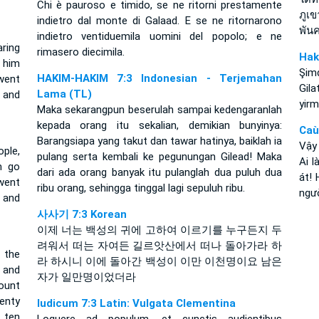
Chi è pauroso e timido, se ne ritorni prestamente
ภูเ
indietro dal monte di Galaad. E se ne ritornarono
พันค
indietro ventiduemila uomini del popolo; e ne
ring
rimasero diecimila.
Hak
t him
Şimd
HAKIM-HAKIM 7:3 Indonesian - Terjemahan
went
Gila
Lama (TL)
 and
yirm
Maka sekarangpun beserulah sampai kedengaranlah
kepada orang itu sekalian, demikian bunyinya:
Caù
Barangsiapa yang takut dan tawar hatinya, baiklah ia
Vậy 
ple,
pulang serta kembali ke pegunungan Gilead! Maka
Ai l
m go
dari ada orang banyak itu pulanglah dua puluh dua
át! 
went
ribu orang, sehingga tinggal lagi sepuluh ribu.
ngườ
 and
사사기 7:3 Korean
이제 너는 백성의 귀에 고하여 이르기를 누구든지 두
려워서 떠는 자여든 길르앗산에서 떠나 돌아가라 하
 the
라 하시니 이에 돌아간 백성이 이만 이천명이요 남은
 and
자가 일만명이었더라
ount
enty
Iudicum 7:3 Latin: Vulgata Clementina
 ten