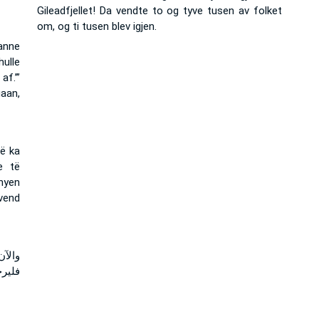
Gileadfjellet! Da vendte to og tyve tusen av folket
om, og ti tusen blev igjen.
anne
ulle
f.’”
aan,
që ka
e të
hyen
vend
والآن
فلير