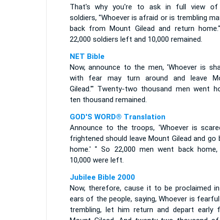
That's why you're to ask in full view of
soldiers, "Whoever is afraid or is trembling m
back from Mount Gilead and return home.
22,000 soldiers left and 10,000 remained.
NET Bible
Now, announce to the men, 'Whoever is sha
with fear may turn around and leave M
Gilead.'" Twenty-two thousand men went h
ten thousand remained.
GOD'S WORD® Translation
Announce to the troops, 'Whoever is scare
frightened should leave Mount Gilead and go 
home.' " So 22,000 men went back home,
10,000 were left.
Jubilee Bible 2000
Now, therefore, cause it to be proclaimed in
ears of the people, saying, Whoever is fearfu
trembling, let him return and depart early 