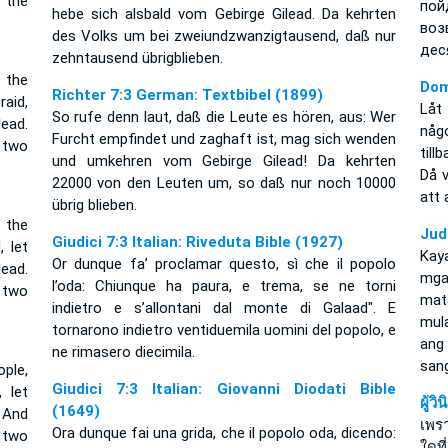
 the
по
hebe sich alsbald vom Gebirge Gilead. Da kehrten
воз
des Volks um bei zweiundzwanzigtausend, daß nur
дес
zehntausend übrigblieben.
 the
Dom
Richter 7:3 German: Textbibel (1899)
aid,
Låt
So rufe denn laut, daß die Leute es hören, aus: Wer
lead.
någ
Furcht empfindet und zaghaft ist, mag sich wenden
 two
till
und umkehren vom Gebirge Gilead! Da kehrten
Då v
22000 von den Leuten um, so daß nur noch 10000
att 
übrig blieben.
 the
Jud
Giudici 7:3 Italian: Riveduta Bible (1927)
, let
Kay
Or dunque fa’ proclamar questo, sì che il popolo
ead.
mga
l’oda: Chiunque ha paura, e trema, se ne torni
 two
mat
indietro e s’allontani dal monte di Galaad". E
mul
tornarono indietro ventiduemila uomini del popolo, e
ang
ne rimasero diecimila.
sang
ople,
Giudici 7:3 Italian: Giovanni Diodati Bible
 let
ผู้ว
(1649)
 And
เพรา
Ora dunque fai una grida, che il popolo oda, dicendo:
 two
ใดที