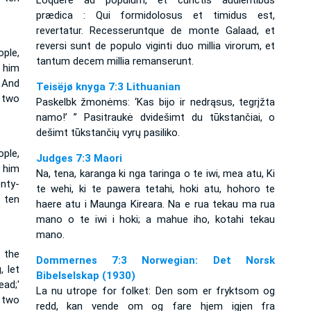
Loquere ad populum, et cunctis audientibus
prædica : Qui formidolosus et timidus est,
revertatur. Recesseruntque de monte Galaad, et
reversi sunt de populo viginti duo millia virorum, et
ople,
tantum decem millia remanserunt.
 him
 And
Teisëjø knyga 7:3 Lithuanian
 two
Paskelbk žmonėms: ‘Kas bijo ir nedrąsus, tegrįžta
namo!’ ” Pasitraukė dvidešimt du tūkstančiai, o
dešimt tūkstančių vyrų pasiliko.
ople,
Judges 7:3 Maori
t him
Na, tena, karanga ki nga taringa o te iwi, mea atu, Ki
nty-
te wehi, ki te pawera tetahi, hoki atu, hohoro te
 ten
haere atu i Maunga Kireara. Na e rua tekau ma rua
mano o te iwi i hoki; a mahue iho, kotahi tekau
mano.
 the
Dommernes 7:3 Norwegian: Det Norsk
, let
Bibelselskap (1930)
ad;'
La nu utrope for folket: Den som er fryktsom og
 two
redd, kan vende om og fare hjem igjen fra