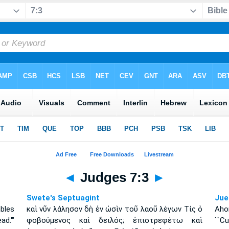
◄
Judges 7:3
►
Swete's Septuagint
Jue
bles
καὶ νῦν λάλησον δὴ ἐν ὠσὶν τοῦ λαοῦ λέγων Τίς ὁ
Ahor
ad.'"
φοβούμενος καὶ δειλός; ἐπιστρεφέτω καὶ
``C