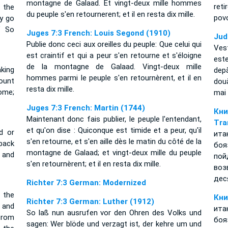
montagne de Galaad. Et vingt-deux mille hommes
ret
 the
du peuple s'en retournerent; et il en resta dix mille.
povo
ay go
" So
Juges 7:3 French: Louis Segond (1910)
Jud
Publie donc ceci aux oreilles du peuple: Que celui qui
Vest
est craintif et qui a peur s'en retourne et s'éloigne
est
de la montagne de Galaad. Vingt-deux mille
king
dep
hommes parmi le peuple s'en retournèrent, et il en
ount
două
resta dix mille.
ome;
mai
Juges 7:3 French: Martin (1744)
Кн
Maintenant donc fais publier, le peuple l'entendant,
Tra
et qu'on dise : Quiconque est timide et a peur, qu'il
d or
ита
s'en retourne, et s'en aille dès le matin du côté de la
back
боя
montagne de Galaad; et vingt-deux mille du peuple
 and
по
s'en retournèrent; et il en resta dix mille.
воз
дес
Richter 7:3 German: Modernized
 the
Кни
Richter 7:3 German: Luther (1912)
l and
ита
So laß nun ausrufen vor den Ohren des Volks und
from
боя
sagen: Wer blöde und verzagt ist, der kehre um und