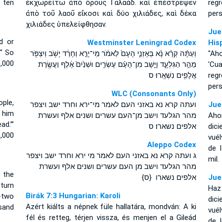
 ten
ἐκχωρείτω ἀπὸ ὄρους Γαλαάδ. καὶ ἐπέστρεψεν
regr
ἀπὸ τοῦ λαοῦ εἴκοσι καὶ δύο χιλιάδες, καὶ δέκα
pers
χιλιάδες ὑπελείφθησαν.
Jue
d or
Westminster Leningrad Codex
His
" So
וְעַתָּ֗ה קְרָ֨א נָ֜א בְּאָזְנֵ֤י הָעָם֙ לֵאמֹ֔ר מִֽי־יָרֵ֣א וְחָרֵ֔ד יָשֹׁ֥ב וְיִצְפֹּ֖ר
"Ah
,000
מֵהַ֣ר הַגִּלְעָ֑ד וַיָּ֣שָׁב מִן־הָעָ֗ם עֶשְׂרִ֤ים וּשְׁנַ֙יִם֙ אֶ֔לֶף וַעֲשֶׂ֥רֶת
'Cu
אֲלָפִ֖ים נִשְׁאָֽרוּ׃ ס
reg
per
WLC (Consonants Only)
ople,
ועתה קרא נא באזני העם לאמר מי־ירא וחרד ישב ויצפר
Jue
t him
מהר הגלעד וישב מן־העם עשרים ושנים אלף ועשרת
Ahor
d.’”
אלפים נשארו׃ ס
dic
,000
vuél
Aleppo Codex
de 
ג ועתה קרא נא באזני העם לאמר מי ירא וחרד ישב ויצפר
mil.
מהר הגלעד וישב מן העם עשרים ושנים אלף ועשרת
 the
אלפים נשארו {ס}
Jue
 turn
Haz
Birák 7:3 Hungarian: Karoli
-two
dic
Azért kiálts a népnek füle hallatára, mondván: A ki
sand
vué
fél és retteg, térjen vissza, és menjen el a Gileád
de 