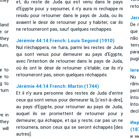
 they
et, du reste de Juda qui est venu dans le pays
reto
d'Egypte pour y sejourner, il n'y aura ni rechappe ni
residu pour retourner dans le pays de Juda, ou ils
Jer
avaient le desir de retourner pour y habiter; car ils
De 
land
ne retourneront pas, sauf quelques rechappes.
que 
e or
não
 they
Jérémie 44:14 French: Louis Segond (1910)
terr
turn,
Nul n'échappera, ne fuira, parmi les restes de Juda
par
qui sont venus pour demeurer au pays d'Egypte,
pugi
avec l'intention de retourner dans le pays de Juda,
où ils ont le désir de retourner s'établir; car ils n'y
e to
Ier
retourneront pas, sinon quelques réchappés.
ve to
Nu 
g to
răm
Jérémie 44:14 French: Martin (1744)
turn
pen
Et il n'y aura personne des restes de Juda d'entre
înto
ceux qui sont venus pour demeurer là, [c'est-à-dire],
înto
au pays d'Egypte, pour retourner au pays de Juda,
decî
auquel ils se promettent de retourner pour y
e in
demeurer, qui échappe, et qui y reste; car pas un ne
 they
Иер
retournera, sinon ceux qui se seront échappés [des
 will
(18
autres].
и н