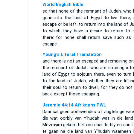
World English Bible
so that none of the remnant of Judah, who 
gone into the land of Egypt to live there, s
escape or be left, to return into the land of J
to which they have a desire to return to d
there: for none shall return save such as s
escape.
Young's Literal Translation
and there is not an escaped and remaining on
the remnant of Judah, who are entering into
land of Egypt to sojourn there, even to turn
to the land of Judah, whither they are lifti
their soul to return to dwell, for they do not
back, except those escaping.'
Jeremia 44:14 Afrikaans PWL
Daar sal geen oorlewendes of vlugtelinge wee
die wat oorbly van Y’hudah wat in die land
Mitzrayim gekom het om daar te bly en dan t
te gaan na die land van Y’hudah waarheen h