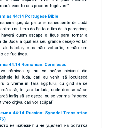
rnará, exceto uns poucos fugitivos!”
emias 44:14 Portugese Bible
maneira que, da parte remanescente de Judá
entrou na terra do Egito a fim de lá peregrinar,
 haverá quem escape e fique para tornar à
a de Judá, à qual era seu grande desejo voltar,
a ali habitar; mas não voltarão, senão um
lo de fugitivos.
emia 44:14 Romanian: Cornilescu
va rămînea şi nu va scăpa niciunul din
ăşiţele lui Iuda, cari au venit să locuiască
tru o vreme în ţara Egiptului, cu gînd să se
arcă iarăş în ţara lui Iuda, unde doresc să se
arcă iarăş să se aşeze: nu se vor mai întoarce
t vreo cîţiva, cari vor scăpa!``
емия 44:14 Russian: Synodal Translation
76)
икто не избежит и не уцелеет из остатка