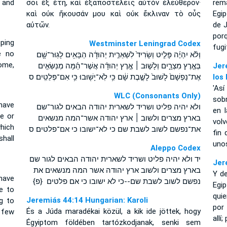
 and
σοι ἓξ ἔτη, καὶ ἐξαποστελεῖς αὐτὸν ἐλεύθερον·
rem
καὶ οὐκ ἤκουσάν μου καὶ οὐκ ἔκλιναν τὸ οὖς
Egip
αὐτῶν.
de J
por
ping
Westminster Leningrad Codex
fugi
e no
וְלֹ֨א יִהְיֶ֜ה פָּלִ֤יט וְשָׂרִיד֙ לִשְׁאֵרִ֣ית יְהוּדָ֔ה הַבָּאִ֥ים לָגֽוּר־שָׁ֖ם
ome,
בְּאֶ֣רֶץ מִצְרָ֑יִם וְלָשׁ֣וּב ׀ אֶ֣רֶץ יְהוּדָ֗ה אֲשֶׁר־הֵ֜מָּה מְנַשְּׂאִ֤ים
Jer
אֶת־נַפְשָׁם֙ לָשׁוּב֙ לָשֶׁ֣בֶת שָׁ֔ם כִּ֥י לֹֽא־יָשׁ֖וּבוּ כִּ֥י אִם־פְּלֵטִֽים׃ ס
los
'As
WLC (Consonants Only)
sob
have
ולא יהיה פליט ושריד לשארית יהודה הבאים לגור־שם
en l
pe or
בארץ מצרים ולשוב ׀ ארץ יהודה אשר־המה מנשאים
volv
hich
את־נפשם לשוב לשבת שם כי לא־ישובו כי אם־פלטים׃ ס
fin 
shall
unos
Aleppo Codex
יד ולא יהיה פליט ושריד לשארית יהודה הבאים לגור שם
Jer
בארץ מצרים ולשוב ארץ יהודה אשר המה מנשאים את
Y de
have
נפשם לשוב לשבת שם--כי לא ישובו כי אם פלטים {פ}
Egip
ve to
quie
Jeremiás 44:14 Hungarian: Karoli
g to
por 
És a Júda maradékai közül, a kik ide jöttek, hogy
a few
allí
Égyiptom földében tartózkodjanak, senki sem