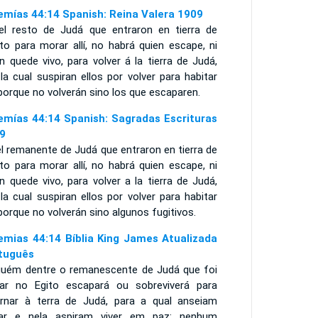
emías 44:14 Spanish: Reina Valera 1909
el resto de Judá que entraron en tierra de
to para morar allí, no habrá quien escape, ni
n quede vivo, para volver á la tierra de Judá,
la cual suspiran ellos por volver para habitar
: porque no volverán sino los que escaparen.
emías 44:14 Spanish: Sagradas Escrituras
9
l remanente de Judá que entraron en tierra de
to para morar allí, no habrá quien escape, ni
n quede vivo, para volver a la tierra de Judá,
la cual suspiran ellos por volver para habitar
; porque no volverán sino algunos fugitivos.
emias 44:14 Bíblia King James Atualizada
tuguês
guém dentre o remanescente de Judá que foi
ar no Egito escapará ou sobreviverá para
ornar à terra de Judá, para a qual anseiam
tar e nela aspiram viver em paz; nenhum