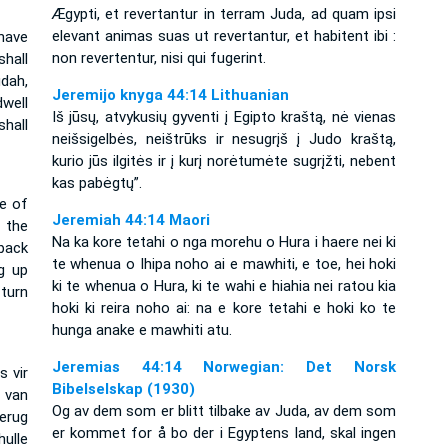
Ægypti, et revertantur in terram Juda, ad quam ipsi
elevant animas suas ut revertantur, et habitent ibi :
have
non revertentur, nisi qui fugerint.
hall
udah,
Jeremijo knyga 44:14 Lithuanian
well
Iš jūsų, atvykusių gyventi į Egipto kraštą, nė vienas
hall
neišsigelbės, neištrūks ir nesugrįš į Judo kraštą,
kurio jūs ilgitės ir į kurį norėtumėte sugrįžti, nebent
kas pabėgtų”.
e of
Jeremiah 44:14 Maori
 the
Na ka kore tetahi o nga morehu o Hura i haere nei ki
 back
te whenua o Ihipa noho ai e mawhiti, e toe, hei hoki
ng up
ki te whenua o Hura, ki te wahi e hiahia nei ratou kia
 turn
hoki ki reira noho ai: na e kore tetahi e hoki ko te
hunga anake e mawhiti atu.
Jeremias 44:14 Norwegian: Det Norsk
s vir
Bibelselskap (1930)
 van
Og av dem som er blitt tilbake av Juda, av dem som
erug
er kommet for å bo der i Egyptens land, skal ingen
ulle