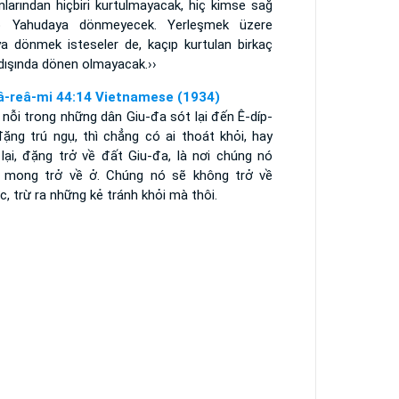
nlarından hiçbiri kurtulmayacak, hiç kimse sağ
ıp Yahudaya dönmeyecek. Yerleşmek üzere
ya dönmek isteseler de, kaçıp kurtulan birkaç
 dışında dönen olmayacak.››
â-reâ-mi 44:14 Vietnamese (1934)
nỗi trong những dân Giu-đa sót lại đến Ê-díp-
đặng trú ngụ, thì chẳng có ai thoát khỏi, hay
 lại, đặng trở về đất Giu-đa, là nơi chúng nó
 mong trở về ở. Chúng nó sẽ không trở về
, trừ ra những kẻ tránh khỏi mà thôi.