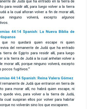
anente de Judá que ha entrado en la tierra de
to para residir allí, para
luego
volver a la tierra
udá a la cual añoran volver a fin de morar allí,
que ninguno volverá, excepto
algunos
tivos.
emías 44:14 Spanish: La Nueva Biblia de
 Hispanos
í que no quedará quien escape ni quien
reviva del remanente de Judá que ha entrado
a tierra de Egipto para residir allí, para luego
er a la tierra de Judá a la cual anhelan volver a
de morar allí, porque ninguno volverá, excepto
 pocos fugitivos.'"
emías 44:14 Spanish: Reina Valera Gómez
l remanente de Judá que entraron en tierra de
to para morar allí, no habrá quien escape, ni
n quede vivo, para volver a la tierra de Judá,
la cual suspiran ellos por volver para habitar
; porque no volverán sino los que escaparen.