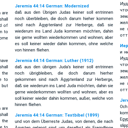
Иуд
Jeremia 44:14 German: Modernized
что
daß aus den Übrigen Judas keiner soll entrinnen
 are
зе
noch überbleiben, die doch darum hieher kommen
shall
жел
sind nach Ägyptenland zur Herberge, daß sie
nd of
не 
wiederum ins Land Juda kommen möchten, dahin
rn to
отт
sie gerne wollten wiederkommen und wohnen; aber
some
es soll keiner wieder dahin kommen, ohne welche
Иер
von hinnen fliehen.
и н
Иуд
have
Jeremia 44:14 German: Luther (1912)
что
shall
daß aus den übrigen Juda's keiner soll entrinnen
зе
o the
noch übrigbleiben, die doch darum hierher
жел
e to
gekommen sind nach Ägyptenland zur Herberge,
не 
 but
daß sie wiederum ins Land Juda möchten, dahin sie
отт
gerne wiederkommen wollten und wohnen; aber es
soll keiner wieder dahin kommen, außer, welche von
Jer
hinnen fliehen.
Och
 are
kom
shall
Jeremia 44:14 German: Textbibel (1899)
Egy
o the
und von dem Überreste Judas, von denen, die nach
slip
re to
Ägypten gelangt sind, um daselbst als Fremdlinge