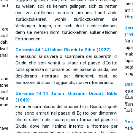
land
 but
zu weilen, soll es keinem gelingen, sich zu retten
att 
und zu entfliehen, nämlich um ins Land Juda
för
zurückzukehren, wohin zurückzukehren sie
Verlangen tragen, um sich dort niederzulassen:
Jer
 are
denn sie werden nicht zurückkehren außer etlichen
(19
shall
Entronnenen!
Na 
udah,
lup
well
Geremia 44:14 Italian: Riveduta Bible (1927)
mak
hall
e nessuno si salverà o scamperà dei superstiti di
lup
Giuda che son venuti a stare nel paese d’Egitto
pag
colla speranza di tornare poi nel paese di Giuda, ove
mag
desiderano rientrare per dimorarvi; essi, ad
 and
eccezione di alcuni fuggiaschi, non vi ritorneranno.
เยเ
gone
จนคน
hall
Geremia 44:14 Italian: Giovanni Diodati Bible
นั้น
ave a
(1649)
ซึ่
 none
E non vi sarà alcuno del rimanente di Giuda, di quelli
ไม่
che sono entrati nel paese di Egitto per dimorarvi,
che si salvi, o che scampi per ritornar nel paese di
Yer
Giuda, dove han l’animo intento a ritornare per
have
Yer
abitarvi; perciocchè non vi ritorneranno, da alcuni