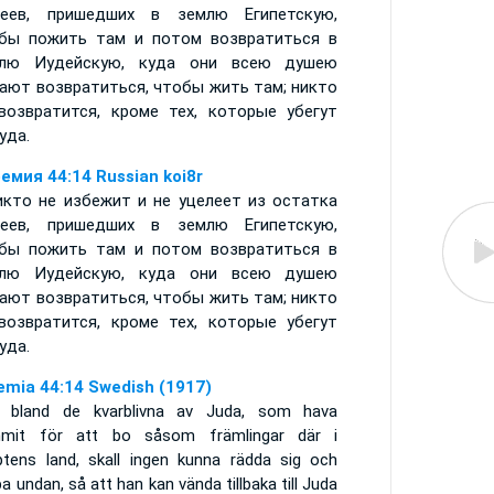
еев, пришедших в землю Египетскую,
бы пожить там и потом возвратиться в
млю Иудейскую, куда они всею душею
ают возвратиться, чтобы жить там; никто
возвратится, кроме тех, которые убегут
уда.
емия 44:14 Russian koi8r
икто не избежит и не уцелеет из остатка
еев, пришедших в землю Египетскую,
бы пожить там и потом возвратиться в
млю Иудейскую, куда они всею душею
ают возвратиться, чтобы жить там; никто
возвратится, кроме тех, которые убегут
уда.
emia 44:14 Swedish (1917)
 bland de kvarblivna av Juda, som hava
mit för att bo såsom främlingar där i
ptens land, skall ingen kunna rädda sig och
pa undan, så att han kan vända tillbaka till Juda