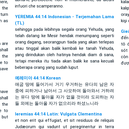
ere,
kala
infuori che scamperanno.
 the
kal
eturn
ora
YEREMIA 44:14 Indonesian - Terjemahan Lama
ch as
kişi
(TL)
sehingga pada lebihnya segala orang Yehuda, yang
Gie
telah datang ke Mesir hendak menumpang seperti
đến 
orang dagang, seorangpun tiada yang akan terlepas
 are
tô 
atau tinggal akan balik kembali ke tanah Yehuda,
shall
sót
yang dirindukan oleh hatinya hendak diam di sana,
o the
còn
tetapi mereka itu tiada akan balik ke sana kecuali
re to
được
beberapa orang yang sudah luput.
 save
예레미아 44:14 Korean
애굽 땅에 들어가서 거기 우거하는 유다의 남은 자
중에 피하거나 남아서 그 사모하여 돌아와서 거하려
have
는 유다 땅에 돌아올 자가 없을 것이라 도피하는 자
shall
들 외에는 돌아올 자가 없으리라 하셨느니라
o the
e to
Ieremias 44:14 Latin: Vulgata Clementina
 but
et non erit qui effugiat, et sit residuus de reliquis
Judæorum qui vadunt ut peregrinentur in terra