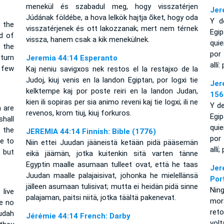
menekül és szabadul meg, hogy visszatérjen
Jer
Júdának földébe, a hova lelkök hajtja õket, hogy oda
Y d
r the
visszatérjenek és ott lakozzanak; mert nem térnek
Egip
d of
vissza, hanem csak a kik menekülnek.
quie
 the
por 
eturn
Jeremia 44:14 Esperanto
allí
 few
Kaj neniu savigxos nek restos el la restajxo de la
Judoj, kiuj venis en la landon Egiptan, por logxi tie
Jer
kelktempe kaj por poste reiri en la landon Judan,
156
kien ili sopiras per sia animo reveni kaj tie logxi; ili ne
Y de
 are
revenos, krom tiuj, kiuj forkuros.
Egip
shall
quie
o the
JEREMIA 44:14 Finnish: Bible (1776)
por 
re to
Niin ettei Juudan jääneistä ketään pidä pääsemän
allí
 but
eikä jäämän, jotka kuitenkin sitä varten tänne
Egyptin maalle asumaan tulleet ovat, että he taas
Jer
Juudan maalle palajaisivat, johonka he mielellänsä
Por
jälleen asumaan tulisivat; mutta ei heidän pidä sinne
Nin
live
palajaman, paitsi niitä, jotka täältä pakenevat.
mor
ve no
ret
Judah
Jérémie 44:14 French: Darby
vol