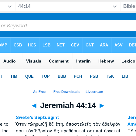
◄
Jeremiah 44:14
►
Swete's Septuagint
Jer
e to
Ὅταν πληρωθῇ ἓξ ἔτη, ἀποστελεῖς τὸν ἀδελφόν
Amé
o the
σου τὸν Ἐβραῖον ὃς πραθήσεταί σοι καὶ ἐργᾶταί
``Y 