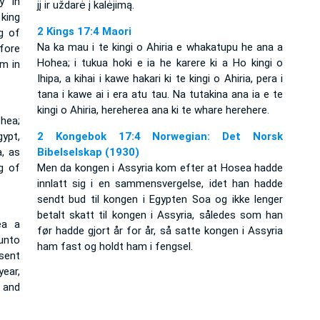
y in
jį ir uždarė į kalėjimą.
king
2 Kings 17:4 Maori
g of
Na ka mau i te kingi o Ahiria e whakatupu he ana a
fore
Hohea; i tukua hoki e ia he karere ki a Ho kingi o
im in
Ihipa, a kihai i kawe hakari ki te kingi o Ahiria, pera i
tana i kawe ai i era atu tau. Na tutakina ana ia e te
kingi o Ahiria, hereherea ana ki te whare herehere.
hea;
ypt,
2 Kongebok 17:4 Norwegian: Det Norsk
a, as
Bibelselskap (1930)
g of
Men da kongen i Assyria kom efter at Hosea hadde
innlatt sig i en sammensvergelse, idet han hadde
sendt bud til kongen i Egypten Soa og ikke lenger
betalt skatt til kongen i Assyria, således som han
ea a
før hadde gjort år for år, så satte kongen i Assyria
unto
ham fast og holdt ham i fengsel.
sent
ear,
 and