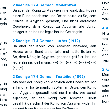
Еги
2 Koenige 17:4 German: Modernized
itor.
Асс
Da aber der König zu Assyrien inne ward, daß Hosea
s of
Асс
einen Bund anrichtete und Boten hatte zu So, dem
ents
тем
Könige in Ägypten, gesandt, und nicht darreichte
yria
Geschenke dem Könige zu Assyrien alle Jahre,
4-я
belagerte er ihn und legte ihn ins Gefängnis.
И з
так
2 Koenige 17:4 German: Luther (1912)
y in
Еги
Da aber der König von Assyrien inneward, daß
g of
Асс
Hosea einen Bund anrichtete und hatte Boten zu
g of
Асс
So, dem König in Ägypten, gesandt, griff er ihn und
ore,
тем
legte ihn ins Gefängnis. {~} {~} {~} {~} {~} {~} {~}
m in
{~} {~}
2 K
Men
2 Koenige 17:4 German: Textbibel (1899)
för
Als aber der König von Assyrien den Hosea treulos
y in
sän
erfand (er hatte nämlich Boten an Sewe, den König
king
såso
von Ägypten, gesandt und nicht mehr, wie sonst
g of
Ass
alljährlich, an den König von Assyrien Tribut
fore
hon
gezahlt), da schritt der König von Assyrien wider ihn
im in
ein und legte ihn gebunden ins Gefängnis.