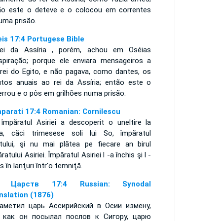
ão este o deteve e o colocou em correntes
uma prisão.
eis 17:4 Portugese Bible
ei da Assíria , porém, achou em Oséias
spiração; porque ele enviara mensageiros a
 rei do Egito, e não pagava, como dantes, os
butos anuais ao rei da Assíria; então este o
errou e o pôs em grilhões numa prisão.
mparati 17:4 Romanian: Cornilescu
 împăratul Asiriei a descoperit o uneltire la
a, căci trimesese soli lui So, împăratul
ptului, şi nu mai plătea pe fiecare an birul
ratului Asiriei. Împăratul Asiriei l -a închis şi l -
s în lanţuri într'o temniţă.
я Царств 17:4 Russian: Synodal
nslation (1876)
аметил царь Ассирийский в Осии измену,
 как он посылал послов к Сигору, царю