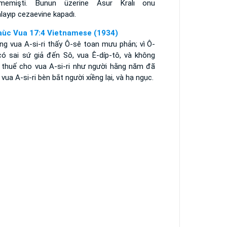
memişti. Bunun üzerine Asur Kralı onu
layıp cezaevine kapadı.
aùc Vua 17:4 Vietnamese (1934)
ng vua A-si-ri thấy Ô-sê toan mưu phản; vì Ô-
có sai sứ giả đến Sô, vua Ê-díp-tô, và không
 thuế cho vua A-si-ri như người hằng năm đã
 vua A-si-ri bèn bắt người xiềng lại, và hạ ngục.