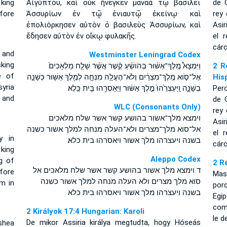
 king
Αἰγύπτου, καὶ οὐκ ἤνεγκεν μαναὰ τῷ βασιλεῖ
de 
efore
Ἀσσυρίων ἐν τῷ ἐνιαυτῷ ἐκείνῳ· καὶ
rey 
ἐπολιόρκησεν αὐτὸν ὁ βασιλεὺς Ἀσσυρίων, καὶ
Asi
ἔδησεν αὐτὸν ἐν οἴκῳ φυλακῆς.
el 
cárc
 and
Westminster Leningrad Codex
king
וַיִּמְצָא֩ מֶֽלֶךְ־אַשּׁ֨וּר בְּהֹושֵׁ֜עַ קֶ֗שֶׁר אֲשֶׁ֨ר שָׁלַ֤ח מַלְאָכִים֙
2 R
e of
אֶל־סֹ֣וא מֶֽלֶךְ־מִצְרַ֔יִם וְלֹא־הֶעֱלָ֥ה מִנְחָ֛ה לְמֶ֥לֶךְ אַשּׁ֖וּר כְּשָׁנָ֣ה
His
yria
בְשָׁנָ֑ה וַֽיַּעַצְרֵ֙הוּ֙ מֶ֣לֶךְ אַשּׁ֔וּר וַיַּאַסְרֵ֖הוּ בֵּ֥ית כֶּֽלֶא׃
Per
 and
de 
WLC (Consonants Only)
rey 
וימצא מלך־אשור בהושע קשר אשר שלח מלאכים
Asi
אל־סוא מלך־מצרים ולא־העלה מנחה למלך אשור כשנה
el 
y in
בשנה ויעצרהו מלך אשור ויאסרהו בית כלא׃
cárc
king
Aleppo Codex
g of
2 R
ד וימצא מלך אשור בהושע קשר אשר שלח מלאכים אל
fore
Mas
סוא מלך מצרים ולא העלה מנחה למלך אשור כשנה
m in
por
בשנה ויעצרהו מלך אשור ויאסרהו בית כלא
Egip
como
2 Királyok 17:4 Hungarian: Karoli
le d
De mikor Assiria királya megtudta, hogy Hóseás
shea