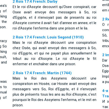
2 Rois 17:4 French: Darby
ent
ea's
Et le roi d'Assyrie decouvrit qu'Osee conspirait; car
em 
g of
Osee avait envoye des messagers à So, roi
king
d'Egypte, et il n'envoyait pas de presents au roi
2 R
 the
d'Assyrie comme il avait fait d'annee en annee; et le
O r
son.
roi d'Assyrie l'enferma dans une prison et le lia.
con
Sô,
2 Rois 17:4 French: Louis Segond (1910)
tri
racy
Mais le roi d'Assyrie découvrit une conspiration
enc
g So
chez Osée, qui avait envoyé des messagers à So,
 king
roi d'Egypte, et qui ne payait plus annuellement le
2 I
sult,
tribut au roi d'Assyrie. Le roi d'Assyrie le fit
Dar
 and
enfermer et enchaîner dans une prison.
Ose
Egi
2 Rois 17:4 French: Martin (1744)
împă
Mais le Roi des Assyriens découvrit une
 was
a pu
conspiration en Hosée; car Hosée avait envoyé des
s to
messagers vers So, Roi d'Egypte, et il n'envoyait
4-
nual
plus de présents tous les ans au Roi d'Assyrie; c'est
Tra
g of
pourquoi le Roi des Assyriens l'enferma, et le mit en
И з
prison.
так