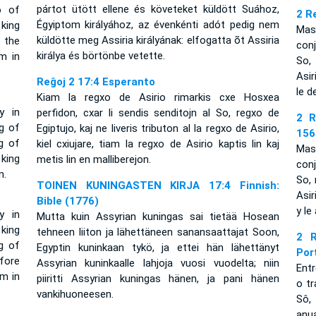
pártot ütött ellene és követeket küldött Suához,
o of
2 R
Égyiptom királyához, az évenkénti adót pedig nem
 king
Mas
küldötte meg Assiria királyának: elfogatta õt Assiria
 the
con
királya és börtönbe vetette.
m in
So,
Asir
Reĝoj 2 17:4 Esperanto
le d
Kiam la regxo de Asirio rimarkis cxe Hosxea
y in
perfidon, cxar li sendis senditojn al So, regxo de
2 R
g of
Egiptujo, kaj ne liveris tributon al la regxo de Asirio,
156
g of
kiel cxiujare, tiam la regxo de Asirio kaptis lin kaj
Mas
 king
metis lin en malliberejon.
con
n.
So, 
TOINEN KUNINGASTEN KIRJA 17:4 Finnish:
Asir
Bible (1776)
y le
y in
Mutta kuin Assyrian kuningas sai tietää Hosean
king
tehneen liiton ja lähettäneen sanansaattajat Soon,
2 R
g of
Egyptin kuninkaan tykö, ja ettei hän lähettänyt
Por
fore
Assyrian kuninkaalle lahjoja vuosi vuodelta; niin
Entr
im in
piiritti Assyrian kuningas hänen, ja pani hänen
o t
vankihuoneesen.
Sô,
anu