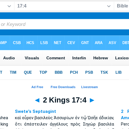
◄
2 Kings 17:4
►
Swete's Septuagint
2 R
shea
καὶ εὗρεν βασιλεὺς Ἀσσυρίων ἐν τῷ Ὡσῆε ἀδικίαν,
Amé
king
ὅτι ἀπέστειλεν ἀγγέλους πρὸς Σηγὼρ βασιλέα
Per