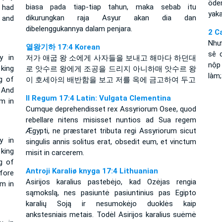
öde
biasa pada tiap-tiap tahun, maka sebab itu
 had
yaka
dikurungkan raja Asyur akan dia dan
 and
dibelenggukannya dalam penjara.
2 C
Như
열왕기하 17:4 Korean
sê 
y in
저가 애굽 왕 소에게 사자들을 보내고 해마다 하던대
nộp
king
로 앗수르 왕에게 조공을 드리지 아니하매 앗수르 왕
làm;
g of
이 호세아의 배반함을 보고 저를 옥에 금고하여 두고
 And
II Regum 17:4 Latin: Vulgata Clementina
m in
Cumque deprehendisset rex Assyriorum Osee, quod
rebellare nitens misisset nuntios ad Sua regem
Ægypti, ne præstaret tributa regi Assyriorum sicut
y in
singulis annis solitus erat, obsedit eum, et vinctum
king
misit in carcerem.
g of
Antroji Karaliø knyga 17:4 Lithuanian
fore
Asirijos karalius pastebėjo, kad Ozėjas rengia
im in
sąmokslą, nes pasiuntė pasiuntinius pas Egipto
karalių Soją ir nesumokėjo duoklės kaip
ankstesniais metais. Todėl Asirijos karalius suėmė