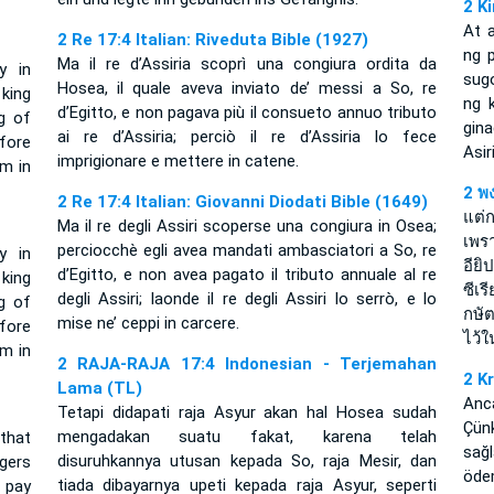
2 K
At 
2 Re 17:4 Italian: Riveduta Bible (1927)
ng 
Ma il re d’Assiria scoprì una congiura ordita da
y in
sugo
Hosea, il quale aveva inviato de’ messi a So, re
king
ng 
d’Egitto, e non pagava più il consueto annuo tributo
g of
gina
ai re d’Assiria; perciò il re d’Assiria lo fece
fore
Asir
imprigionare e mettere in catene.
im in
2 พง
2 Re 17:4 Italian: Giovanni Diodati Bible (1649)
แต่
Ma il re degli Assiri scoperse una congiura in Osea;
เพรา
perciocchè egli avea mandati ambasciatori a So, re
y in
อีย
d’Egitto, e non avea pagato il tributo annuale al re
king
ซีเ
degli Assiri; laonde il re degli Assiri lo serrò, e lo
g of
กษัต
mise ne’ ceppi in carcere.
fore
ไว้ใ
im in
2 RAJA-RAJA 17:4 Indonesian - Terjemahan
2 K
Lama (TL)
Anca
Tetapi didapati raja Asyur akan hal Hosea sudah
Çün
mengadakan suatu fakat, karena telah
that
sağl
disuruhkannya utusan kepada So, raja Mesir, dan
gers
öde
tiada dibayarnya upeti kepada raja Asyur, seperti
 pay