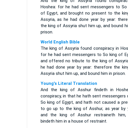
And the king of Assyria found conspirac
Hoshea: for he had sent messengers to So 
of Egypt, and brought no present to the kin
Assyria, as he had done year by year: there
the king of Assyria shut him up, and bound h
prison.
World English Bible
The king of Assyria found conspiracy in Hos
for he had sent messengers to So king of Eg
and offered no tribute to the king of Assyri
he had done year by year: therefore the kin
Assyria shut him up, and bound him in prison.
Young's Literal Translation
And the king of Asshur findeth in Hosh
conspiracy, in that he hath sent messengers 
So king of Egypt, and hath not caused a pre
to go up to the king of Asshur, as year by y
and the king of Asshur restraineth him,
bindeth him in a house of restraint.