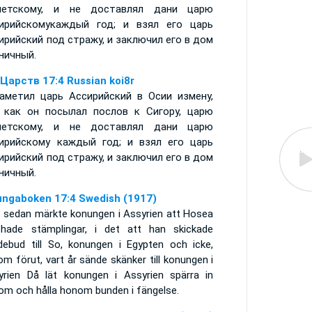
петскому, и не доставлял дани царю
ирийскомукаждый год; и взял его царь
ирийский под стражу, и заключил его в дом
ничный.
 Царств 17:4 Russian koi8r
аметил царь Ассирийский в Осии измену,
 как он посылал послов к Сигору, царю
петскому, и не доставлял дани царю
ирийскому каждый год; и взял его царь
ирийский под стражу, и заключил его в дом
ничный.
ungaboken 17:4 Swedish (1917)
 sedan märkte konungen i Assyrien att Hosea
ehade stämplingar, i det att han skickade
debud till So, konungen i Egypten och icke,
m förut, vart år sände skänker till konungen i
yrien Då lät konungen i Assyrien spärra in
om och hålla honom bunden i fängelse.