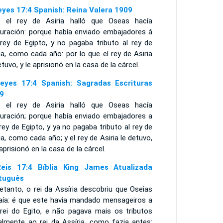
eyes 17:4 Spanish: Reina Valera 1909
 el rey de Asiria halló que Oseas hacía
juración: porque había enviado embajadores á
 rey de Egipto, y no pagaba tributo al rey de
ia, como cada año: por lo que el rey de Asiria
etuvo, y le aprisionó en la casa de la cárcel.
eyes 17:4 Spanish: Sagradas Escrituras
9
 el rey de Asiria halló que Oseas hacía
juración; porque había enviado embajadores a
rey de Egipto, y ya no pagaba tributo al rey de
ia, como cada año; y el rey de Asiria le detuvo,
 aprisionó en la casa de la cárcel.
eis 17:4 Bíblia King James Atualizada
tuguês
etanto, o rei da Assíria descobriu que Oseias
raía: é que este havia mandado mensageiros a
 rei do Egito, e não pagava mais os tributos
almente ao rei da Assíria, como fazia antes;