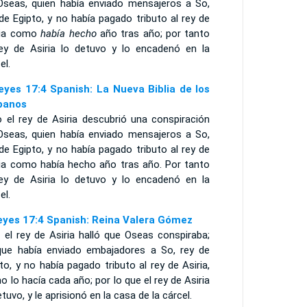
Oseas, quien había enviado mensajeros a So,
de Egipto, y no había pagado tributo al rey de
ria como
había hecho
año tras año; por tanto
rey de Asiria lo detuvo y lo encadenó en la
el.
eyes 17:4 Spanish: La Nueva Biblia de los
panos
o el rey de Asiria descubrió una conspiración
Oseas, quien había enviado mensajeros a So,
de Egipto, y no había pagado tributo al rey de
ria como había hecho año tras año. Por tanto
rey de Asiria lo detuvo y lo encadenó en la
el.
eyes 17:4 Spanish: Reina Valera Gómez
 el rey de Asiria halló que Oseas conspiraba;
que había enviado embajadores a So, rey de
to, y no había pagado tributo al rey de Asiria,
 lo hacía cada año; por lo que el rey de Asiria
etuvo, y le aprisionó en la casa de la cárcel.