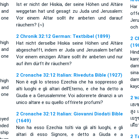
high
Ist er nicht der Hiskia, der seine Höhen und Altäre
Har
 and
weggetan hat und gesagt zu Juda und Jerusalem:
off
 one
Vor einem Altar sollt ihr anbeten und darauf
Jeru
räuchern? {~}
och 
2 Chronik 32:12 German: Textbibel (1899)
2 C
high
Hat nicht derselbe Hiskia seine Höhen und Altäre
(19
 and
abgeschafft, indem er Juda und Jerusalem befahl:
Hin
 one
Vor einem einzigen Altare sollt ihr anbeten und nur
kan
auf ihm dürft ihr räuchern?
dam
sin
2 Cronache 32:12 Italian: Riveduta Bible (1927)
dam
high
Non è egli lo stesso Ezechia che ha soppresso gli
kay
 and
alti luoghi e gli altari dell’Eterno, e che ha detto a
 one
Giuda e a Gerusalemme: Voi adorerete dinanzi a un
2 พ
unico altare e su quello offrirete profumi?
เฮเซ
สูง
2 Cronache 32:12 Italian: Giovanni Diodati Bible
เยร
royed
(1649)
เดีย
nded
Non ha esso Ezechia tolti via gli alti luoghi, e gli
ship
altari di esso Signore, e detto a Giuda e a
2 T