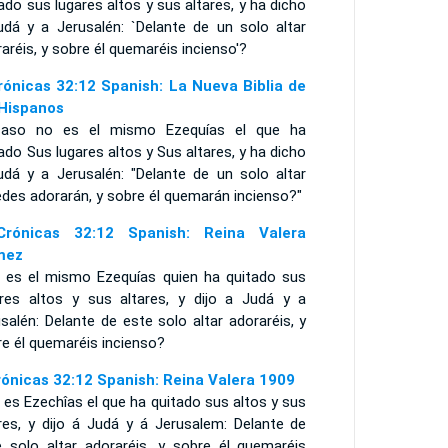
ado sus lugares altos y sus altares, y ha dicho
udá y a Jerusalén: `Delante de un solo altar
aréis, y sobre él quemaréis incienso'?
rónicas 32:12 Spanish: La Nueva Biblia de
 Hispanos
caso no es el mismo Ezequías el que ha
ado Sus lugares altos y Sus altares, y ha dicho
udá y a Jerusalén: "Delante de un solo altar
des adorarán, y sobre él quemarán incienso?"
rónicas 32:12 Spanish: Reina Valera
mez
 es el mismo Ezequías quien ha quitado sus
ares altos y sus altares, y dijo a Judá y a
salén: Delante de este solo altar adoraréis, y
re él quemaréis incienso?
rónicas 32:12 Spanish: Reina Valera 1909
es Ezechîas el que ha quitado sus altos y sus
ares, y dijo á Judá y á Jerusalem: Delante de
e solo altar adoraréis, y sobre él quemaréis