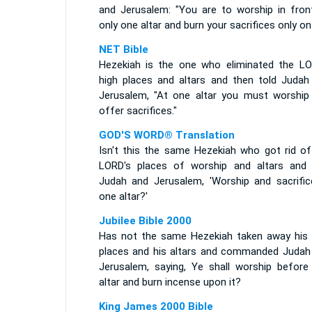
and Jerusalem: "You are to worship in fron
only one altar and burn your sacrifices only on 
NET Bible
Hezekiah is the one who eliminated the LO
high places and altars and then told Judah
Jerusalem, "At one altar you must worship
offer sacrifices."
GOD'S WORD® Translation
Isn't this the same Hezekiah who got rid of
LORD's places of worship and altars and 
Judah and Jerusalem, 'Worship and sacrific
one altar?'
Jubilee Bible 2000
Has not the same Hezekiah taken away his 
places and his altars and commanded Judah
Jerusalem, saying, Ye shall worship before
altar and burn incense upon it?
King James 2000 Bible