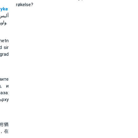
røkelse?
an Dyke
أليس 
واورشليم قائلا امام مذبح واحد تسجدون وعليه توقدون.
metn
d sir
grad
вите
и, и
аза:
ърху
咐猶
，在