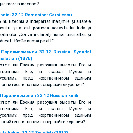
 queimareis incenso?
ronici 32:12 Romanian: Cornilescu
 nu Ezechia a îndepărtat înălţimile şi altarele
nului, şi a dat porunca aceasta lui Iuda şi
salimului: ,,Să vă închinaţi numai unui altar, şi
duceţi tămîie numai pe el?``
 Паралипоменон 32:12 Russian: Synodal
nslation (1876)
этот ли Езекия разрушил высоты Его и
ртвенники Его, и сказал Иудее и
русалиму: пред жертвенником единым
лоняйтесь и на нем совершайтекурения?
 Паралипоменон 32:12 Russian koi8r
этот ли Езекия разрушил высоты Его и
ртвенники Его, и сказал Иудее и
русалиму: пред жертвенником единым
лоняйтесь и на нем совершайте курения?
nikeboken 32:12 Swedish (1917)