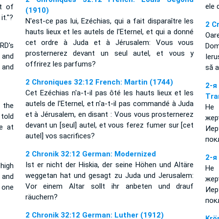
ele
t of
(1910)
it."?
N'est-ce pas lui, Ezéchias, qui a fait disparaître les
2 C
hauts lieux et les autels de l'Eternel, et qui a donné
Oare
cet ordre à Juda et à Jérusalem: Vous vous
RD's
Dom
prosternerez devant un seul autel, et vous y
 and
Ieru
offrirez les parfums?
 and
să a
2 Chroniques 32:12 French: Martin (1744)
2-я
Cet Ezéchias n'a-t-il pas ôté les hauts lieux et les
Tra
autels de l'Eternel, et n'a-t-il pas commandé à Juda
 the
Не 
et à Jérusalem, en disant : Vous vous prosternerez
told
же
devant un [seul] autel, et vous ferez fumer sur [cet
e at
Ие
autel] vos sacrifices?
пок
2 Chronik 32:12 German: Modernized
2-я
Ist er nicht der Hiskia, der seine Höhen und Altäre
high
Не 
weggetan hat und gesagt zu Juda und Jerusalem:
 and
же
Vor einem Altar sollt ihr anbeten und drauf
 one
Ие
räuchern?
пок
2 Chronik 32:12 German: Luther (1912)
Krö