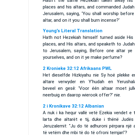
Hasn't the same Hezekiah taken away his 
places and his altars, and commanded Judah
Jerusalem, saying, 'You shall worship before
altar, and on it you shall burn incense?'
Young's Literal Translation
Hath not Hezekiah himself turned aside His 
places, and His altars, and speaketh to Juda
to Jerusalem, saying, Before one altar ye
yourselves, and on it ye make perfume?
2 Kronieke 32:12 Afrikaans PWL
Het dieselfde Hizkiyahu nie Sy hoë plekke e
altare verwyder en Y’hudah en Yerushal
beveel en gesê: ‘Voor één altaar moet julle
neerbuig en daarop wierook offer?’ nie.
2 i Kronikave 32:12 Albanian
A nuk i ka hequr vallë vetë Ezekia vendet e t
larta dhe altarët e tij, duke i thënë Judës
Jeruzalemit: "Ju do të adhuroni përpara një a
të vetëm dhe mbi të do të ofroni temjan"?