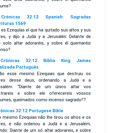
fume?
Crónicas 32:12 Spanish: Sagradas
rituras 1569
es Ezequías el que ha quitado sus altos y sus
ares, y dijo a Judá y a Jerusalén: Delante de
e solo altar adoraréis, y sobre él quemaréis
ienso?
Crônicas 32:12 Bíblia King James
alizada Português
ão esse mesmo Ezequias que destruiu os
ares desse deus, ordenando a Judá e a
usalém: “Diante de um único altar vos
strareis e sobre ele oferecereis vossos
fumes, queimados como incenso sagrado!’?
rônicas 32:12 Portugese Bible
e mesmo Ezequias não lhe tirou os altos e os
ares, e não ordenou a Judá e a Jerusalém,
ndo: Diante de um só altar adorareis, e sobre