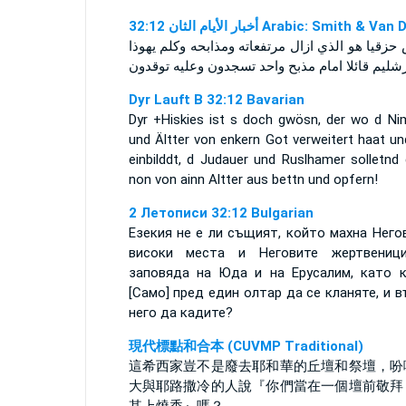
ﺃﺧﺒﺎﺭ ﺍﻷﻳﺎﻡ ﺍﻟﺜﺎﻥ 32:12 Arabic: Smith & V
حزقيا هو الذي ازال مرتفعاته ومذابحه وكلم يهوذا
Dyr Lauft B 32:12 Bavarian
Dyr +Hiskies ist s doch gwösn, der wo d Ni
und Ältter von enkern Got verweitert haat un
einbilddt, d Judauer und Ruslhamer solletnd 
non von ainn Altter aus bettn und opfern!
2 Летописи 32:12 Bulgarian
Езекия не е ли същият, който махна Него
високи места и Неговите жертвениц
заповяда на Юда и на Ерусалим, като к
[Само] пред един олтар да се кланяте, и в
него да кадите?
現代標點和合本 (CUVMP Traditional)
這希西家豈不是廢去耶和華的丘壇和祭壇，吩
大與耶路撒冷的人說『你們當在一個壇前敬拜