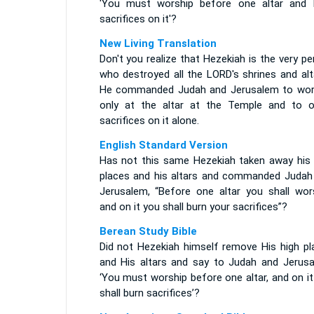
'You must worship before one altar and 
sacrifices on it'?
New Living Translation
Don't you realize that Hezekiah is the very p
who destroyed all the LORD's shrines and alt
He commanded Judah and Jerusalem to wor
only at the altar at the Temple and to o
sacrifices on it alone.
English Standard Version
Has not this same Hezekiah taken away his 
places and his altars and commanded Judah
Jerusalem, “Before one altar you shall wors
and on it you shall burn your sacrifices”?
Berean Study Bible
Did not Hezekiah himself remove His high pl
and His altars and say to Judah and Jerusa
‘You must worship before one altar, and on i
shall burn sacrifices’?