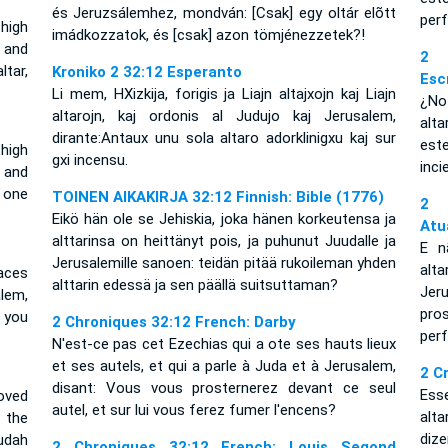
és Jeruzsálemhez, mondván: [Csak] egy oltár elõtt
per
high
imádkozzatok, és [csak] azon tömjénezzetek?!
 and
2 
tar,
Kroniko 2 32:12 Esperanto
Esc
Li mem, HXizkija, forigis ja Liajn altajxojn kaj Liajn
¿No 
altarojn, kaj ordonis al Judujo kaj Jerusalem,
alt
dirante:Antaux unu sola altaro adorklinigxu kaj sur
est
high
gxi incensu.
inc
 and
 one
TOINEN AIKAKIRJA 32:12 Finnish: Bible (1776)
2 
Eikö hän ole se Jehiskia, joka hänen korkeutensa ja
Atu
alttarinsa on heittänyt pois, ja puhunut Juudalle ja
E n
Jerusalemille sanoen: teidän pitää rukoileman yhden
alt
aces
alttarin edessä ja sen päällä suitsuttaman?
Jer
lem,
pro
 you
2 Chroniques 32:12 French: Darby
per
N'est-ce pas cet Ezechias qui a ote ses hauts lieux
et ses autels, et qui a parle à Juda et à Jerusalem,
2 C
disant: Vous vous prosternerez devant ce seul
Ess
oved
autel, et sur lui vous ferez fumer l'encens?
alt
s the
dize
udah
2 Chroniques 32:12 French: Louis Segond