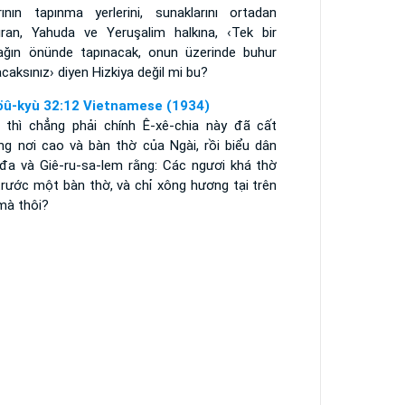
rının tapınma yerlerini, sunaklarını ortadan
dıran, Yahuda ve Yeruşalim halkına, ‹Tek bir
ağın önünde tapınacak, onun üzerinde buhur
caksınız› diyen Hizkiya değil mi bu?
öû-kyù 32:12 Vietnamese (1934)
 thì chẳng phải chính Ê-xê-chia này đã cất
ng nơi cao và bàn thờ của Ngài, rồi biểu dân
-đa và Giê-ru-sa-lem rằng: Các ngươi khá thờ
trước một bàn thờ, và chỉ xông hương tại trên
mà thôi?