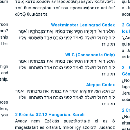
burn
τοῖς κατοικοῦσιν ἐν Ἰερουσαλὴμ λέγων Κατέναντι
quit
τοῦ θυσιαστηρίου τούτου προσκυνήσετε καὶ ἐπ᾽
a J
αὐτῷ θυμιάσετε.
ador
erson
Westminster Leningrad Codex
2 C
ars?
הֲלֹא־הוּא֙ יְחִזְקִיָּ֔הוּ הֵסִ֥יר אֶת־בָּמֹתָ֖יו וְאֶת־מִזְבְּחֹתָ֑יו וַיֹּ֨אמֶר
los
ship
לִֽיהוּדָ֤ה וְלִֽירוּשָׁלִַ֙ם֙ לֵאמֹ֔ר לִפְנֵ֨י מִזְבֵּ֧חַ אֶחָ֛ד תִּֽשְׁתַּחֲו֖וּ וְעָלָ֥יו
'¿A
ffer
תַּקְטִֽירוּ׃
quit
a J
WLC (Consonants Only)
uste
הלא־הוא יחזקיהו הסיר את־במתיו ואת־מזבחתיו ויאמר
high
ליהודה ולירושלם לאמר לפני מזבח אחד תשתחוו ועליו
2 C
 and
תקטירו׃
Gó
hip,
¿No
Aleppo Codex
lug
יב הלא הוא יחזקיהו הסיר את במתיו ואת מזבחתיו ויאמר
Jeru
ליהודה ולירושלם לאמר לפני מזבח אחד תשתחוו ועליו
sob
aces
תקטירו
lem,
2 C
2 Krónika 32:12 Hungarian: Karoli
t you
¿No 
Avagy nem Ezékiás pusztította-é el az õ
alt
magaslatait és oltárait, mikor így szólott Júdához
est