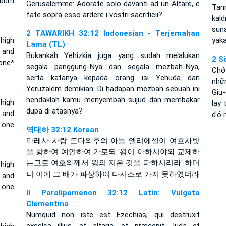
burn
Gerusalemme: Adorate solo davanti ad un Altare, e
Tan
fate sopra esso ardere i vostri sacrificii?
kal
sun
2 TAWARIKH 32:12 Indonesian - Terjemahan
high
yaka
Lama (TL)
 and
Bukankah Yehizkia juga yang sudah melalukan
2 S
one*
segala panggung-Nya dan segala mezbah-Nya,
Chớ
serta katanya kepada orang isi Yehuda dan
nhữ
Yeruzalem demikian: Di hadapan mezbah sebuah ini
Giu
hendaklah kamu menyembah sujud dan membakar
high
lạy 
dupa di atasnya?
 and
đó 
 one
역대하 32:12 Korean
마레사 사람 도다와후의 아들 엘리에셀이 여호사밧
을 향하여 예언하여 가로되 '왕이 아하시야와 교제하
는고로 여호와께서 왕의 지은 것을 파하시리라' 하더
high
니 이에 그 배가 파상하여 다시스로 가지 못하였더라
 and
 one
II Paralipomenon 32:12 Latin: Vulgata
Clementina
Numquid non iste est Ezechias, qui destruxit