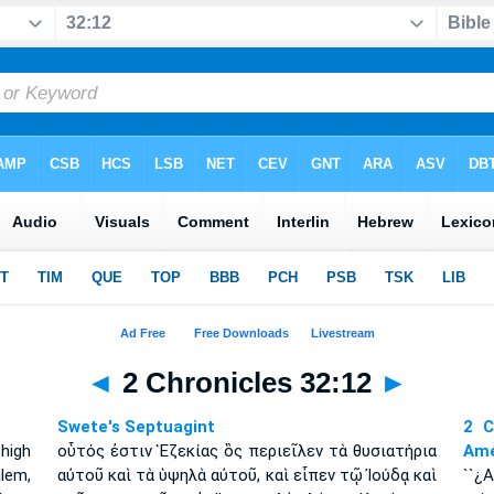
◄
2 Chronicles 32:12
►
Swete's Septuagint
2 C
high
οὗτός ἐστιν Ἑζεκίας ὃς περιεῖλεν τὰ θυσιατήρια
Amé
alem,
αὐτοῦ καὶ τὰ ὑψηλὰ αὐτοῦ, καὶ εἶπεν τῷ Ἰούδᾳ καὶ
``¿