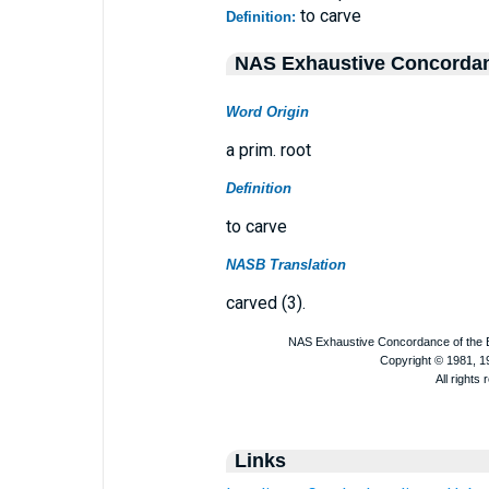
to carve
Definition:
NAS Exhaustive Concorda
Word Origin
a prim. root
Definition
to carve
NASB Translation
carved (3).
Links