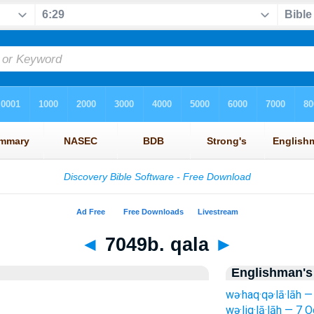
◄
7049b. qala
►
Englishman's
wə·haq·qə·lā·lāh —
wə·liq·lā·lāh — 7 O