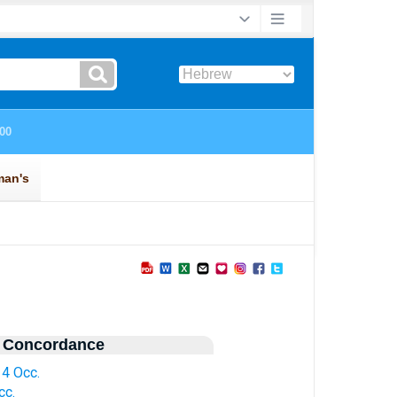
 Concordance
 4 Occ.
cc.