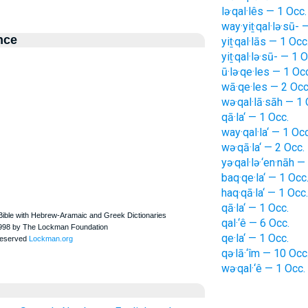
lə·qal·lês — 1 Occ.
way·yiṯ·qal·lə·sū- 
nce
yiṯ·qal·lās — 1 Occ
yiṯ·qal·lə·sū- — 1 
ū·lə·qe·les — 1 Oc
wā·qe·les — 2 Occ
wə·qal·lā·sāh — 1 
qā·la‘ — 1 Occ.
way·qal·la‘ — 1 Occ
wə·qā·la‘ — 2 Occ.
yə·qal·lə·‘en·nāh —
baq·qe·la‘ — 1 Occ
haq·qā·la‘ — 1 Occ.
qā·la‘ — 1 Occ.
qal·‘ê — 6 Occ.
qe·la‘ — 1 Occ.
qə·lā·‘îm — 10 Occ
wə·qal·‘ê — 1 Occ.