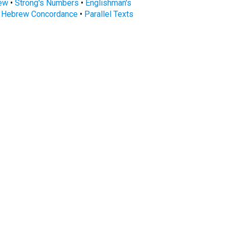
rew
•
Strong's Numbers
•
Englishman's
s Hebrew Concordance
•
Parallel Texts