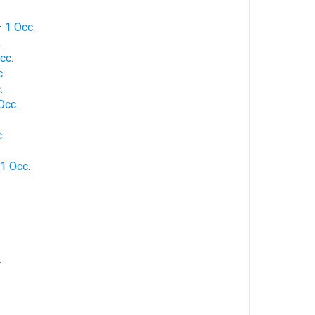
— 1 Occ.
.
Occ.
c.
.
Occ.
.
 1 Occ.
.
.