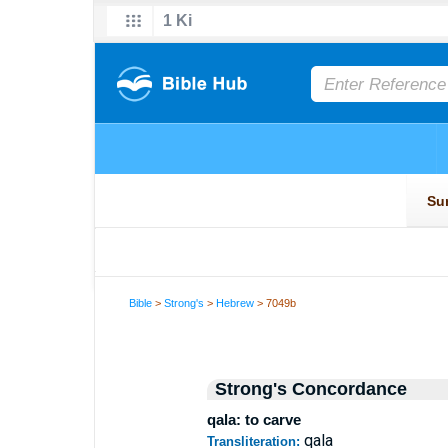
Bible
>
Strong's
>
Hebrew
> 7049b
Strong's Concordance
qala: to carve
qala
Transliteration: