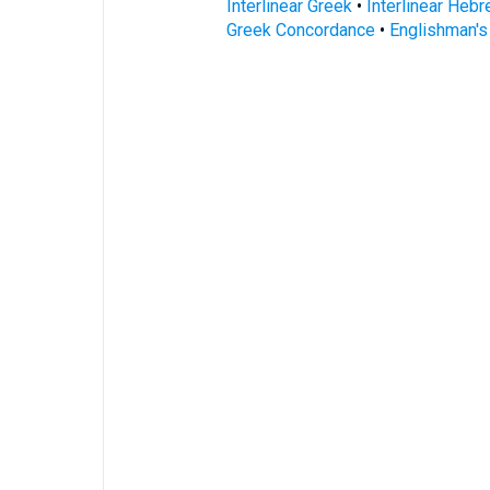
Interlinear Greek
•
Interlinear Heb
Greek Concordance
•
Englishman'