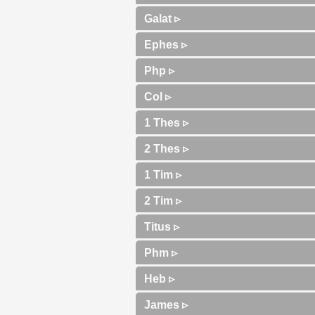
Galat ▹
Ephes ▹
Php ▹
Col ▹
1 Thes ▹
2 Thes ▹
1 Tim ▹
2 Tim ▹
Titus ▹
Phm ▹
Heb ▹
James ▹