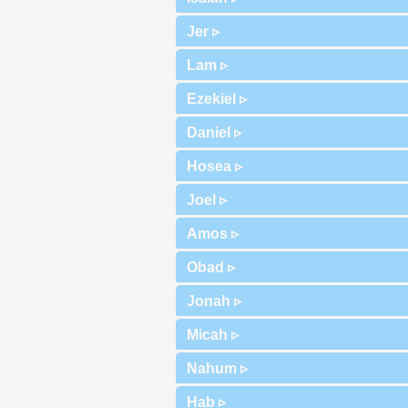
Jer ▹
Lam ▹
Ezekiel ▹
Daniel ▹
Hosea ▹
Joel ▹
Amos ▹
Obad ▹
Jonah ▹
Micah ▹
Nahum ▹
Hab ▹