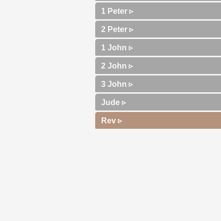
1 Peter ▹
2 Peter ▹
1 John ▹
2 John ▹
3 John ▹
Jude ▹
Rev ▹