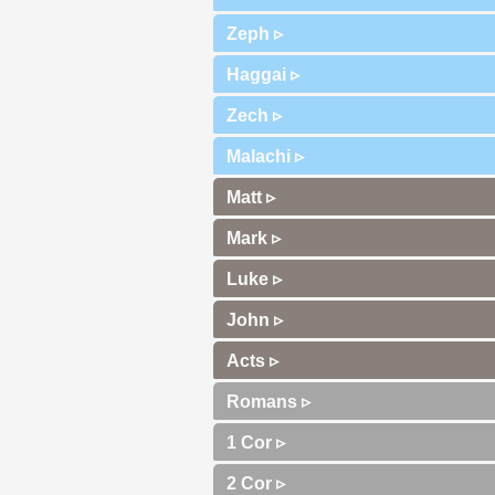
Zeph ▹
Haggai ▹
Zech ▹
Malachi ▹
Matt ▹
Mark ▹
Luke ▹
John ▹
Acts ▹
Romans ▹
1 Cor ▹
2 Cor ▹