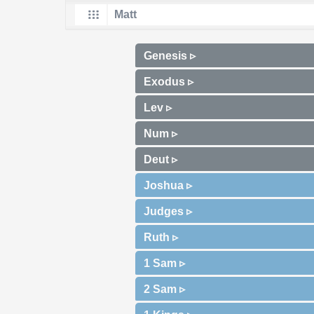
Genesis ▹
Exodus ▹
Lev ▹
Num ▹
Deut ▹
Joshua ▹
Judges ▹
Ruth ▹
1 Sam ▹
2 Sam ▹