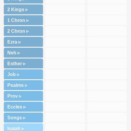
2 Kings ▹
1 Chron ▹
2 Chron ▹
Ezra ▹
Neh ▹
Esther ▹
Job ▹
Psalms ▹
Prov ▹
Eccles ▹
Songs ▹
Isaiah ▹