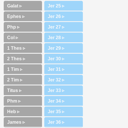
Galat ▹
Ephes ▹
Php ▹
Col ▹
1 Thes ▹
2 Thes ▹
1 Tim ▹
2 Tim ▹
Titus ▹
Phm ▹
Heb ▹
James ▹