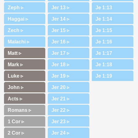
Zeph ▹
Haggai ▹
Zech ▹
Malachi ▹
Matt ▹
Mark ▹
Luke ▹
John ▹
Acts ▹
Romans ▹
1 Cor ▹
2 Cor ▹