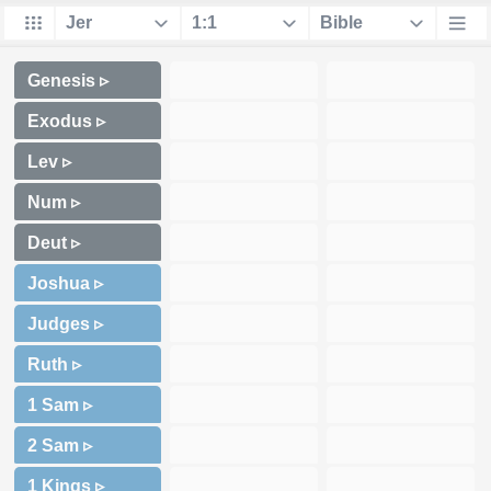
Genesis ▹
Exodus ▹
Lev ▹
Num ▹
Deut ▹
Joshua ▹
Judges ▹
Ruth ▹
1 Sam ▹
2 Sam ▹
1 Kings ▹