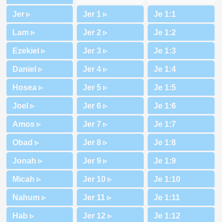
Jer ▹
Lam ▹
Ezekiel ▹
Daniel ▹
Hosea ▹
Joel ▹
Amos ▹
Obad ▹
Jonah ▹
Micah ▹
Nahum ▹
Hab ▹