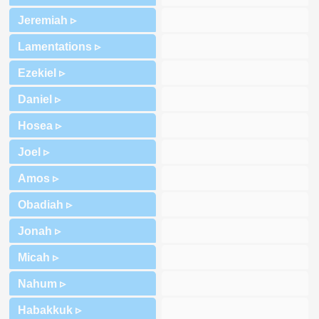
Jeremiah ▹
Lamentations ▹
Ezekiel ▹
Daniel ▹
Hosea ▹
Joel ▹
Amos ▹
Obadiah ▹
Jonah ▹
Micah ▹
Nahum ▹
Habakkuk ▹