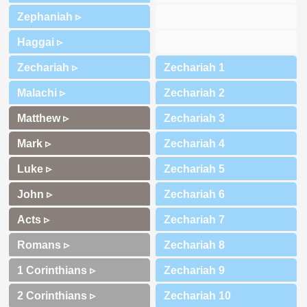
Zephaniah ▹
Haggai ▹
Zechariah ▹
Malachi ▹
Matthew ▹
Mark ▹
Luke ▹
John ▹
Acts ▹
Romans ▹
1 Corinthians ▹
2 Corinthians ▹