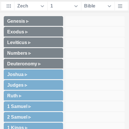
Genesis ▹
Exodus ▹
Leviticus ▹
Numbers ▹
Deuteronomy ▹
Joshua ▹
Judges ▹
Ruth ▹
1 Samuel ▹
2 Samuel ▹
1 Kings ▹